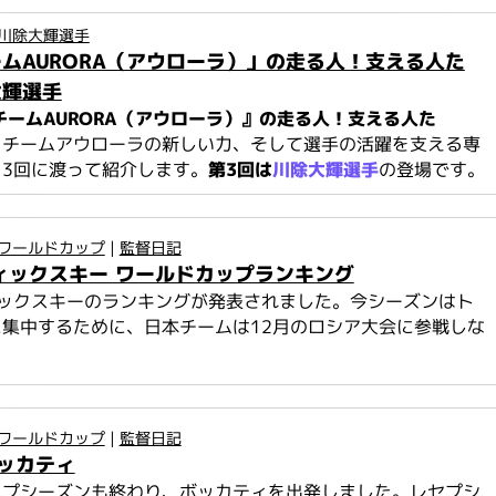
川除大輝選手
ームAURORA（アウローラ）」の走る人！支える人た
大輝選手
チームAURORA（アウローラ）』の走る人！支える人た
、チームアウローラの新しい力、そして選手の活躍を支える専
3回に渡って紹介します。
第3回は
川除大輝選手
の登場です。
ワールドカップ
|
監督日記
ディックスキー ワールドカップランキング
ィックスキーのランキングが発表されました。今シーズンはト
集中するために、日本チームは12月のロシア大会に参戦しな
.
ワールドカップ
|
監督日記
ッカティ
ップシーズンも終わり、ボッカティを出発しました。レセプシ