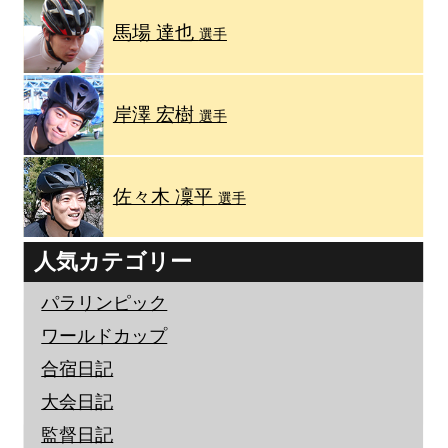
馬場 達也
選手
岸澤 宏樹
選手
佐々木 凜平
選手
人気カテゴリー
パラリンピック
ワールドカップ
合宿日記
大会日記
監督日記