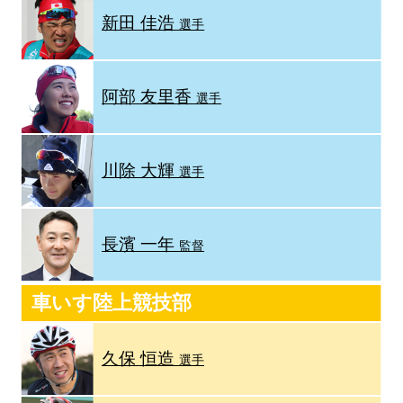
新田 佳浩
選手
阿部 友里香
選手
川除 大輝
選手
長濱 一年
監督
車いす陸上競技部
久保 恒造
選手