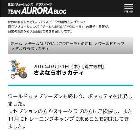
世界の頂点をめざし、パラスポーツの裾野を広げたい！
日立ソリューションズ「チームAUROEA(アウローラ)」の選手・監督が、
日常の素顔から大会日記までをお届けします。
ホーム
>
チームAURORA（アウローラ）の活動
>
ワールドカップ
> さよならボッカティ
こ
2016年03月31日（木）
[荒井秀樹]
こ
さよならボッカティ
か
ら
本
ワールドカップシーズンも終わり、ボッカティを出発し
文
ました。
レセプションの方やスキークラブの方にご挨拶し、また
11月にトレーニングキャンプに来ることを約束してき
ました。