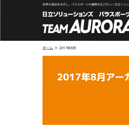
世界の頂点をめざし、パラスポーツの裾野を広げたい！日立ソリュー
>
ホーム
2017年8月
こ
こ
か
2017年8月アー
ら
本
文