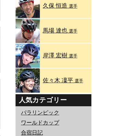
久保 恒造
選手
馬場 達也
選手
岸澤 宏樹
選手
佐々木 凜平
選手
人気カテゴリー
パラリンピック
ワールドカップ
合宿日記