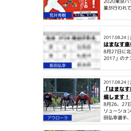
2020東京
業が行われて
荒井秀樹
2017.08.24 |
はまなす車
8月27日に
2017」のナ
長田弘幸
2017.08.24 |
「はまなす
場します！
8月26、2
リューション
田弘幸選手、
アウローラ