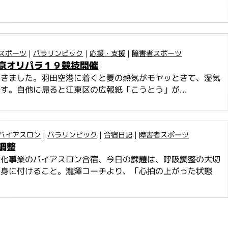
スポーツ
|
パラリンピック
|
応援・支援
|
障害者スポーツ
京オリパラ１９競技開催
てきました。羽田空港に着くと夏の熱気がモヤッときて、湿気
す。自他に帰ると江東区の広報紙「こうとう」が...
バイアスロン
|
パラリンピック
|
合宿日記
|
障害者スポーツ
調整
強化事業のバイアスロン合宿、今日の課題は、呼吸調整の大切
り身に付けること。瀧澤コーチより、「心拍の上がった状態