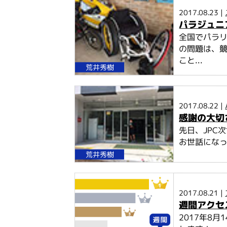
2017.08.23 |
パラジュニ
全国でパラ
の問題は、
こと...
荒井秀樹
2017.08.22 |
感謝の大切
先日、JPC
お世話になっ
荒井秀樹
2017.08.21 |
週間アクセ
2017年8