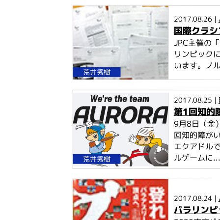
2017.08.26 |
国際クラシ
JPC主催の
リンピック
います。ノル
荒井秀樹
2017.08.25 |
第1回知的
9月8日（金
回知的障がい
エクアドルで
ルゲームに..
荒井秀樹
2017.08.24 |
パラリンピ