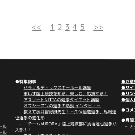
<<
1
2
3
4
5
>>
●特集記事
●ご意
パラノルディックスキールール講座
●サイ
車いす陸上競技を知る、楽しむ、応援する！
●リン
アスリートNITTAの健康ダイエット講座
●個人
オフシーズンの選手の活動 インタビュー
●コメ
教えて桜井智野風先生！－久保恒造選手、馬場達
也選手の進化形
●月間
「チームAURORA」陸上競技部に馬場達也選手が
ール
ア
入部！！
ール