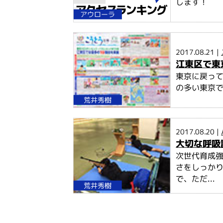
します！
アウローラ
2017.08.21 |
江東区で東
東京に戻っ
の多い東京で
荒井秀樹
2017.08.20 |
大切な呼吸
次世代育成
さをしっか
で、ただ...
荒井秀樹