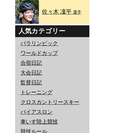
佐々木 凜平
選手
人気カテゴリー
パラリンピック
ワールドカップ
合宿日記
大会日記
監督日記
トレーニング
クロスカントリースキー
バイアスロン
車いす陸上競技
競技ルール