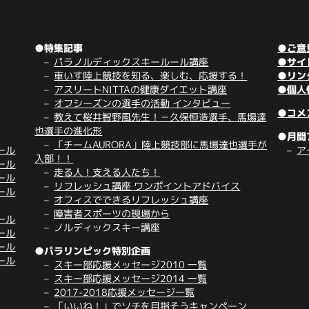
●特集記事
●ご意
パラノルディックスキールール講座
●サイ
車いす陸上競技を知る、楽しむ、応援する！
●リン
アスリートNITTAの健康ダイエット講座
●個人
オフシーズンの選手の活動 インタビュー
●コメ
教えて桜井智野風先生！－久保恒造選手、馬場達
也選手の進化形
●月間
「チームAURORA」陸上競技部に馬場達也選手が
ール
ア
入部！！
ール
走る人！支える人たち！
ール
リフレッシュ講座 ワンポイントアドバイス
ール
オフィスでできるリフレッシュ講座
障害者スポーツの現場から
ール
ノルディックスキー講座
ール
ール
●パラリンピック特別企画
ール
スキー部応援メッセージ2010 一覧
スキー部応援メッセージ2014 一覧
2017-2018応援メッセージ一覧
「いいね！」でソチを目指そうキャンペーン