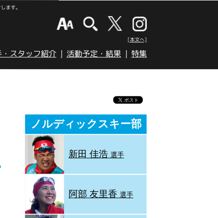
けします。
[本文へ]
手・スタッフ紹介
活動予定・結果
特集
ノルディックスキー部
新田 佳浩
選手
阿部 友里香
選手