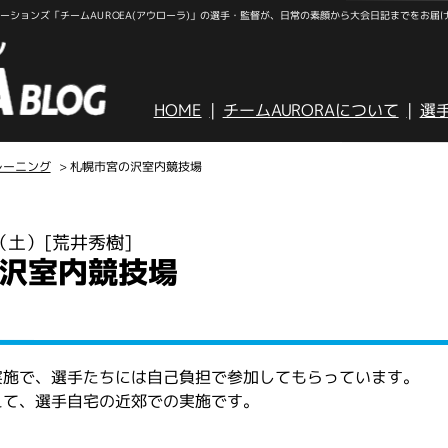
ションズ「チームAUROEA(アウローラ)」の選手・監督が、日常の素顔から大会日記までをお届
HOME
チームAURORAについて
選
レーニング
> 札幌市宮の沢室内競技場
日（土）
[荒井秀樹]
沢室内競技場
実施で、選手たちには自己負担で参加してもらっています。
えて、選手自宅の近郊での実施です。