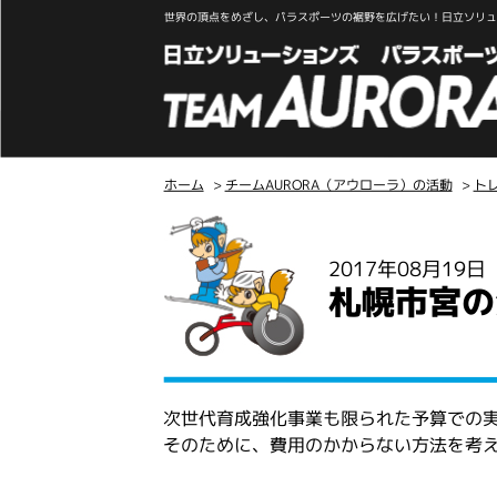
世界の頂点をめざし、パラスポーツの裾野を広げたい！日立ソリュー
ホーム
>
チームAURORA（アウローラ）の活動
>
ト
こ
こ
2017年08月19
か
札幌市宮の
ら
本
文
次世代育成強化事業も限られた予算での
そのために、費用のかからない方法を考