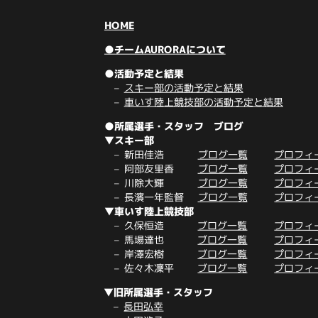
HOME
●チームAURORAについて
●活動予定と結果
スキー部の活動予定と結果
車いす陸上競技部の活動予定と結果
●所属選手・スタッフ ブログ
▼スキー部
新田佳浩
ブログ一覧
プロフィ
阿部友里香
ブログ一覧
プロフィ
川除大輝
ブログ一覧
プロフィ
長濱一年監督
ブログ一覧
プロフィ
▼車いす陸上競技部
久保恒造
ブログ一覧
プロフィ
馬場達也
ブログ一覧
プロフィ
岸澤宏樹
ブログ一覧
プロフィ
佐々木凜平
ブログ一覧
プロフィ
▼旧所属選手・スタッフ
長田弘幸