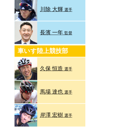
川除 大輝
選手
長濱 一年
監督
車いす陸上競技部
久保 恒造
選手
馬場 達也
選手
岸澤 宏樹
選手