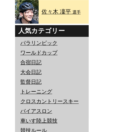
佐々木 凜平
選手
人気カテゴリー
パラリンピック
ワールドカップ
合宿日記
大会日記
監督日記
トレーニング
クロスカントリースキー
バイアスロン
車いす陸上競技
競技ルール