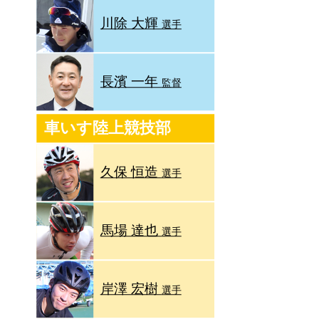
川除 大輝
選手
長濱 一年
監督
車いす陸上競技部
久保 恒造
選手
馬場 達也
選手
岸澤 宏樹
選手