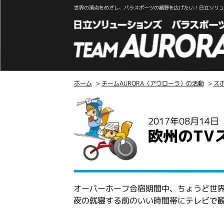
世界の頂点をめざし、パラスポーツの裾野を広げたい！日立ソリュー
ホーム
>
チームAURORA（アウローラ）の活動
>
ス
こ
こ
2017年08月14
か
欧州のTV
ら
本
文
オーバーホーフ合宿期間中、ちょうど世界
夜の就寝する前のいい時間帯にテレビで