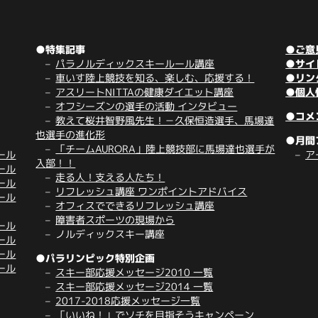
●特集記事
●ご意
パラノルディックスキールール講座
●サイ
車いす陸上競技を知る、楽しむ、応援する！
●リン
アスリートNITTAの健康ダイエット講座
●個人
オフシーズンの選手の活動 インタビュー
●コメ
教えて桜井智野風先生！－久保恒造選手、馬場達
也選手の進化形
●月間
「チームAURORA」陸上競技部に馬場達也選手が
ール
ア
入部！！
ール
走る人！支える人たち！
ール
リフレッシュ講座 ワンポイントアドバイス
ール
オフィスでできるリフレッシュ講座
障害者スポーツの現場から
ール
ノルディックスキー講座
ール
ール
●パラリンピック特別企画
ール
スキー部応援メッセージ2010 一覧
スキー部応援メッセージ2014 一覧
2017-2018応援メッセージ一覧
「いいね！」でソチを目指そうキャンペーン