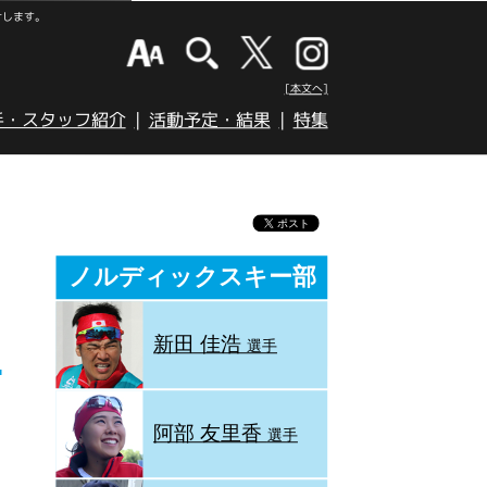
けします。
[本文へ]
手・スタッフ紹介
活動予定・結果
特集
ノルディックスキー部
新田 佳浩
選手
阿部 友里香
選手