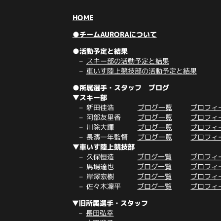
HOME
●チームAURORAについて
●活動予定と結果
スキー部の活動予定と結果
車いす陸上競技部の活動予定と結果
●所属選手・スタッフ ブログ
▼スキー部
新田佳浩
ブログ一覧
プロフィ
阿部友里香
ブログ一覧
プロフィ
川除大輝
ブログ一覧
プロフィ
長濱一年監督
ブログ一覧
プロフィ
▼車いす陸上競技部
久保恒造
ブログ一覧
プロフィ
馬場達也
ブログ一覧
プロフィ
岸澤宏樹
ブログ一覧
プロフィ
佐々木凜平
ブログ一覧
プロフィ
▼旧所属選手・スタッフ
長田弘幸