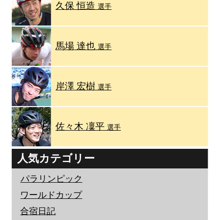
久保 恒造
選手
馬場 達也
選手
岸澤 宏樹
選手
佐々木 凜平
選手
人気カテゴリー
パラリンピック
ワールドカップ
合宿日記