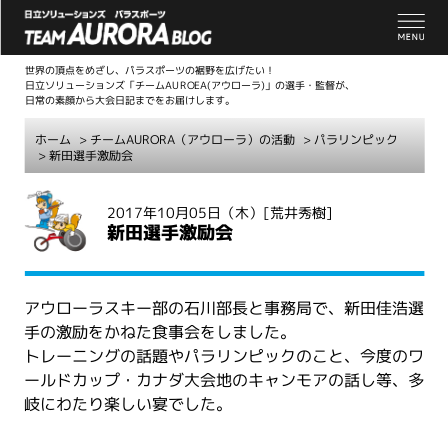
世界の頂点をめざし、パラスポーツの裾野を広げたい！
日立ソリューションズ「チームAUROEA(アウローラ)」の選手・監督が、
日常の素顔から大会日記までをお届けします。
ホーム
>
チームAURORA（アウローラ）の活動
>
パラリンピック
> 新田選手激励会
こ
2017年10月05日（木）
[荒井秀樹]
こ
新田選手激励会
か
ら
本
アウローラスキー部の石川部長と事務局で、新田佳浩選
文
手の激励をかねた食事会をしました。
トレーニングの話題やパラリンピックのこと、今度のワ
ールドカップ・カナダ大会地のキャンモアの話し等、多
岐にわたり楽しい宴でした。