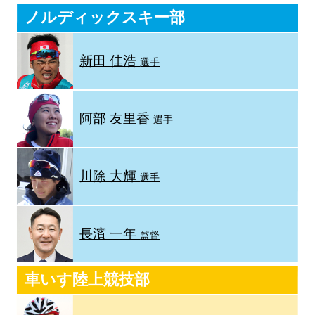
ノルディックスキー部
新田 佳浩
選手
阿部 友里香
選手
川除 大輝
選手
長濱 一年
監督
車いす陸上競技部