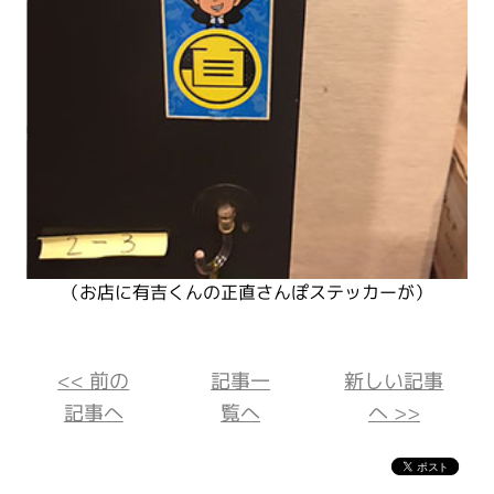
（お店に有吉くんの正直さんぽステッカーが）
<< 前の
記事一
新しい記事
記事へ
覧へ
へ >>