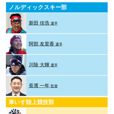
ノルディックスキー部
新田 佳浩
選手
阿部 友里香
選手
川除 大輝
選手
長濱 一年
監督
車いす陸上競技部