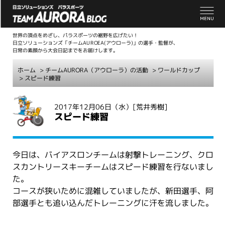
世界の頂点をめざし、パラスポーツの裾野を広げたい！
日立ソリューションズ「チームAUROEA(アウローラ)」の選手・監督が、
日常の素顔から大会日記までをお届けします。
ホーム
>
チームAURORA（アウローラ）の活動
>
ワールドカップ
> スピード練習
こ
2017年12月06日（水）
[荒井秀樹]
こ
スピード練習
か
ら
本
今日は、バイアスロンチームは射撃トレーニング、クロ
文
スカントリースキーチームはスピード練習を行ないまし
た。
コースが狭いために混雑していましたが、新田選手、阿
部選手とも追い込んだトレーニングに汗を流しました。