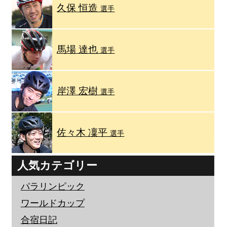
久保 恒造
選手
馬場 達也
選手
岸澤 宏樹
選手
佐々木 凜平
選手
人気カテゴリー
パラリンピック
ワールドカップ
合宿日記