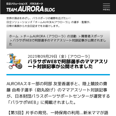
世界の頂点をめざし、パラスポーツの裾野を広げたい！
日立ソリューションズ「チームAUROEA(アウローラ)」の選手・監督が、
日常の素顔から大会日記までをお届けします。
ホーム
>
チームAURORA（アウローラ）の活動
>
障害者スポーツ
> パラサポWEBで阿部選手のママアスリート対談記事が公開されまし
た
こ
2023年09月29日（金）
[アウローラ]
パラサポWEBで阿部選手のママアスリ
こ
ート対談記事が公開されました
か
ら
本
AURORAスキー部の阿部 友里香選手と、陸上競技の齋
文
藤 由希子選手（砲丸投げ）のママアスリート対談記事
が、日本財団パラスポーツサポートセンターが運営する
「パラサポWEB」に掲載されました。
【第3回】片手の育児、一時保育の利用...新米ママが語