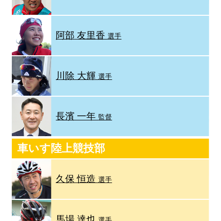
阿部 友里香
選手
川除 大輝
選手
長濱 一年
監督
車いす陸上競技部
久保 恒造
選手
馬場 達也
選手