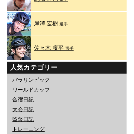
岸澤 宏樹
選手
佐々木 凜平
選手
人気カテゴリー
パラリンピック
ワールドカップ
合宿日記
大会日記
監督日記
トレーニング