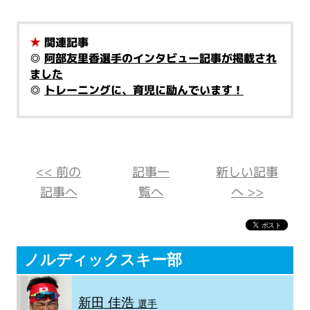
★
関連記事
◎
阿部友里香選手のインタビュー記事が掲載され
ました
◎
トレーニングに、育児に励んでいます！
<< 前の
記事一
新しい記事
記事へ
覧へ
へ >>
ノルディックスキー部
新田 佳浩
選手