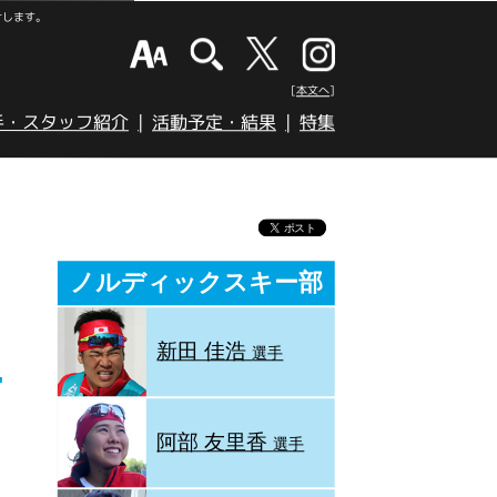
けします。
[本文へ]
手・スタッフ紹介
活動予定・結果
特集
モ
ノルディックスキー部
新田 佳浩
選手
阿部 友里香
選手