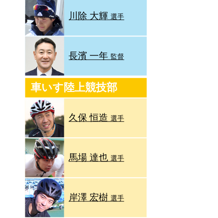
川除 大輝
選手
長濱 一年
監督
車いす陸上競技部
久保 恒造
選手
馬場 達也
選手
岸澤 宏樹
選手