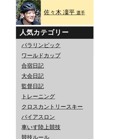
佐々木 凜平
選手
人気カテゴリー
パラリンピック
ワールドカップ
合宿日記
大会日記
監督日記
トレーニング
クロスカントリースキー
バイアスロン
車いす陸上競技
競技ルール