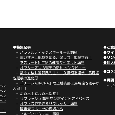
●特集記事
●ご意
パラノルディックスキールール講座
●サイ
車いす陸上競技を知る、楽しむ、応援する！
●リン
アスリートNITTAの健康ダイエット講座
●個人
オフシーズンの選手の活動 インタビュー
●コメ
教えて桜井智野風先生！－久保恒造選手、馬場達
也選手の進化形
●月間
「チームAURORA」陸上競技部に馬場達也選手が
ール
ア
入部！！
ール
走る人！支える人たち！
ール
リフレッシュ講座 ワンポイントアドバイス
ール
オフィスでできるリフレッシュ講座
障害者スポーツの現場から
ール
ノルディックスキー講座