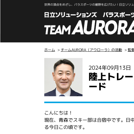
世界の頂点をめざし、パラスポーツの裾野を広げたい！日立ソリュー
ホーム
>
チームAURORA（アウローラ）の活動
>
監
こ
2024年09月13
こ
陸上トレー
か
ら
ード
本
文
こんにちは！
現在、青森でスキー部は合宿中です。日
る今日この頃です。