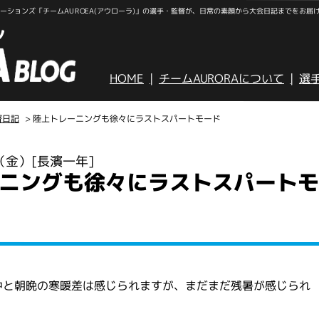
ションズ「チームAUROEA(アウローラ)」の選手・監督が、日常の素顔から大会日記までをお届
HOME
チームAURORAについて
選
督日記
> 陸上トレーニングも徐々にラストスパートモード
日（金）
[長濱一年]
ニングも徐々にラストスパート
中と朝晩の寒暖差は感じられますが、まだまだ残暑が感じられ