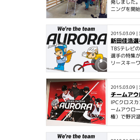
発しました。
ニングを開始し
2015.03.09
|
新田佳浩選
TBSテレビ
選手の特集が
リースキーワ
2015.03.09
|
チームアウ
IPCクロス
ームアウロ
権）で野沢温