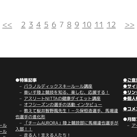
<<
2
3
4
5
6
7
8
9
10
11
12
>>
●特集記事
●ご意
パラノルディックスキールール講座
●サイ
車いす陸上競技を知る、楽しむ、応援する！
●リン
アスリートNITTAの健康ダイエット講座
●個人
オフシーズンの選手の活動 インタビュー
●コメ
教えて桜井智野風先生！－久保恒造選手、馬場達
也選手の進化形
●月間
「チームAURORA」陸上競技部に馬場達也選手が
ール
ア
入部！！
ール
走る人！支える人たち！