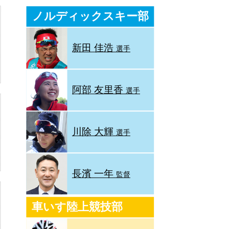
ノルディックスキー部
新田 佳浩
選手
阿部 友里香
選手
川除 大輝
選手
長濱 一年
監督
車いす陸上競技部