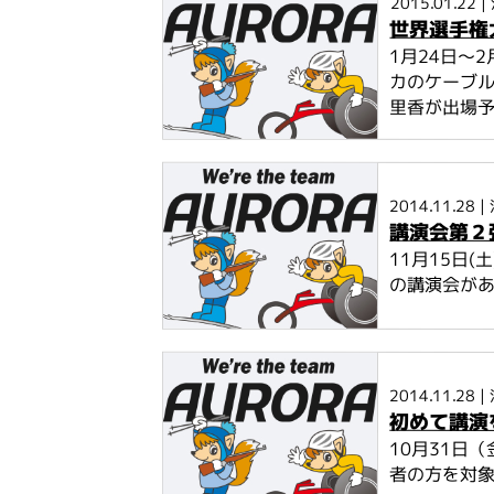
2015.01.22
|
世界選手権
1月24日～
カのケーブル
里香が出場予
2014.11.28
|
講演会第２
11月15日
の講演会があ
2014.11.28
|
初めて講演
10月31日
者の方を対象