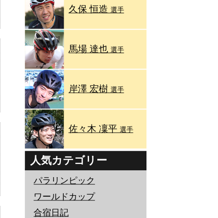
久保 恒造
選手
馬場 達也
選手
岸澤 宏樹
選手
佐々木 凜平
選手
人気カテゴリー
パラリンピック
ワールドカップ
合宿日記