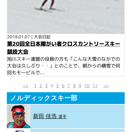
2018.01.07
|
大会日記
第20回全日本障がい者クロスカントリースキー
競技大会
旭川スキー連盟の役員の方も「こんな大雪のなかでの
大会は久しぶり・・」とのことで、朝からの積雪で何
回もモービルで...
<<
1
2
3
4
5
6
7
8
9
10
11
>>
ノルディックスキー部
新田 佳浩
選手