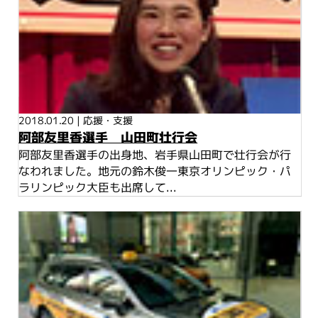
2018.01.20
|
応援・支援
阿部友里香選手 山田町壮行会
阿部友里香選手の出身地、岩手県山田町で壮行会が行
なわれました。地元の鈴木俊一東京オリンピック・パ
ラリンピック大臣も出席して...