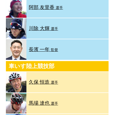
阿部 友里香
選手
川除 大輝
選手
長濱 一年
監督
車いす陸上競技部
久保 恒造
選手
馬場 達也
選手