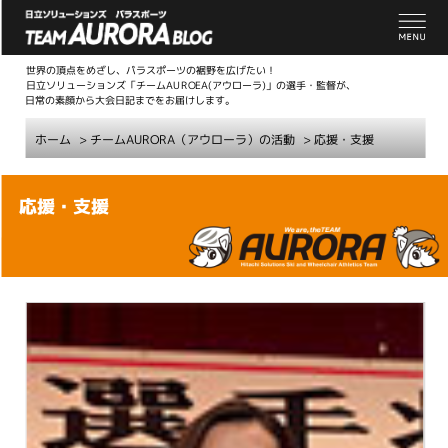
世界の頂点をめざし、パラスポーツの裾野を広げたい！
日立ソリューションズ「チームAUROEA(アウローラ)」の選手・監督が、
日常の素顔から大会日記までをお届けします。
ホーム
>
チームAURORA（アウローラ）の活動
>
応援・支援
こ
応援・支援
こ
か
ら
本
文