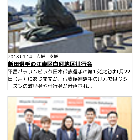
2018.01.14
|
応援・支援
新田選手の江東区白河地区壮行会
平昌パラリンピック日本代表選手の第1次決定は1月22
日（月）にありますが、代表候補選手の地元では今シ
ーズンの激励会や壮行会が計画され...