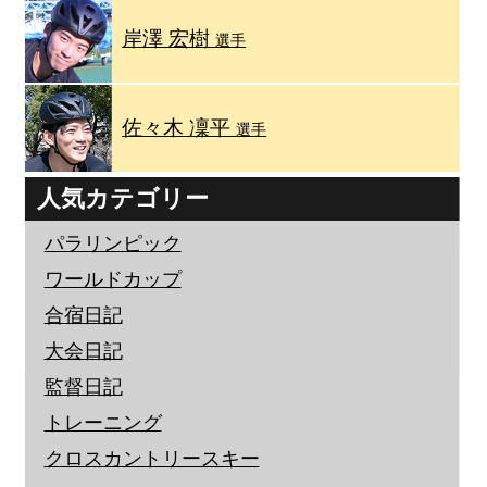
岸澤 宏樹
選手
佐々木 凜平
選手
人気カテゴリー
パラリンピック
ワールドカップ
合宿日記
大会日記
監督日記
トレーニング
クロスカントリースキー