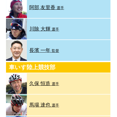
阿部 友里香
選手
川除 大輝
選手
長濱 一年
監督
車いす陸上競技部
久保 恒造
選手
馬場 達也
選手