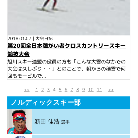
2018.01.07
|
大会日記
第20回全日本障がい者クロスカントリースキー
競技大会
旭川スキー連盟の役員の方も「こんな大雪のなかでの
大会は久しぶり・・」とのことで、朝からの積雪で何
回もモービルで...
<<
1
2
3
4
5
6
7
8
9
10
11
>>
ノルディックスキー部
新田 佳浩
選手