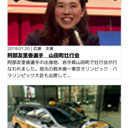
2018.01.20
|
応援・支援
阿部友里香選手 山田町壮行会
阿部友里香選手の出身地、岩手県山田町で壮行会が行
なわれました。地元の鈴木俊一東京オリンピック・パ
ラリンピック大臣も出席して...