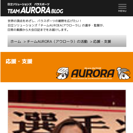
世界の頂点をめざし、パラスポーツの裾野を広げたい！
日立ソリューションズ「チームAUROEA(アウローラ)」の選手・監督が、
日常の素顔から大会日記までをお届けします。
ホーム
>
チームAURORA（アウローラ）の活動
>
応援・支援
こ
応援・支援
こ
か
ら
本
文