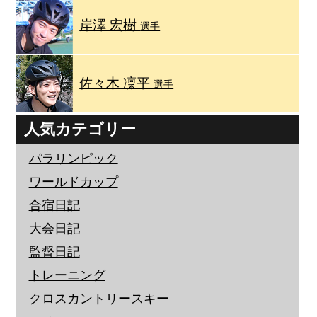
岸澤 宏樹
選手
佐々木 凜平
選手
人気カテゴリー
パラリンピック
ワールドカップ
合宿日記
大会日記
監督日記
トレーニング
クロスカントリースキー