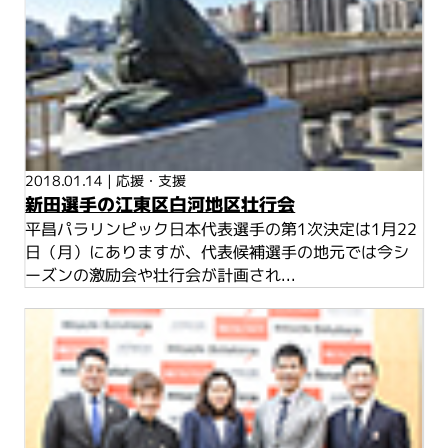
2018.01.14
|
応援・支援
新田選手の江東区白河地区壮行会
平昌パラリンピック日本代表選手の第1次決定は1月22
日（月）にありますが、代表候補選手の地元では今シ
ーズンの激励会や壮行会が計画され...