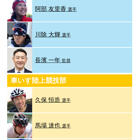
阿部 友里香
選手
川除 大輝
選手
長濱 一年
監督
車いす陸上競技部
久保 恒造
選手
馬場 達也
選手