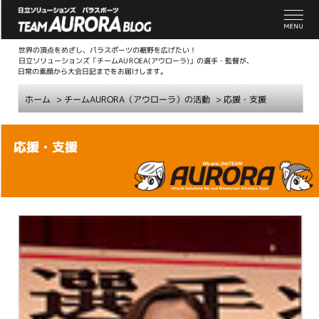
世界の頂点をめざし、パラスポーツの裾野を広げたい！
日立ソリューションズ「チームAUROEA(アウローラ)」の選手・監督が、
日常の素顔から大会日記までをお届けします。
ホーム
>
チームAURORA（アウローラ）の活動
>
応援・支援
こ
応援・支援
こ
か
ら
本
文