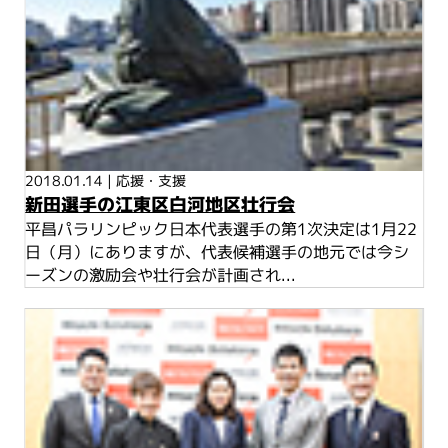
2018.01.14
|
応援・支援
新田選手の江東区白河地区壮行会
平昌パラリンピック日本代表選手の第1次決定は1月22
日（月）にありますが、代表候補選手の地元では今シ
ーズンの激励会や壮行会が計画され...