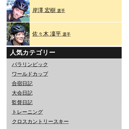
岸澤 宏樹
選手
佐々木 凜平
選手
人気カテゴリー
パラリンピック
ワールドカップ
合宿日記
大会日記
監督日記
トレーニング
クロスカントリースキー