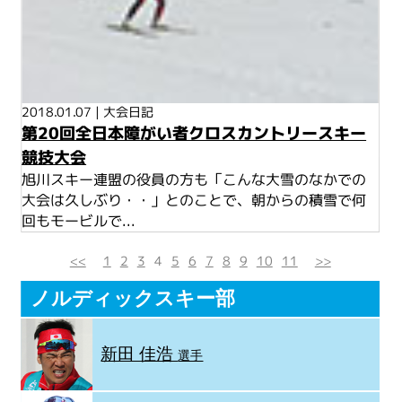
2018.01.07
|
大会日記
第20回全日本障がい者クロスカントリースキー
競技大会
旭川スキー連盟の役員の方も「こんな大雪のなかでの
大会は久しぶり・・」とのことで、朝からの積雪で何
回もモービルで...
<<
1
2
3
4
5
6
7
8
9
10
11
>>
ノルディックスキー部
新田 佳浩
選手