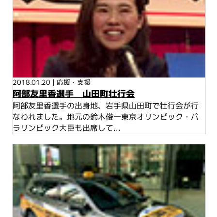
2018.01.20
|
応援・支援
阿部友里香選手 山田町壮行会
阿部友里香選手の出身地、岩手県山田町で壮行会が行
なわれました。地元の鈴木俊一東京オリンピック・パ
ラリンピック大臣も出席して...