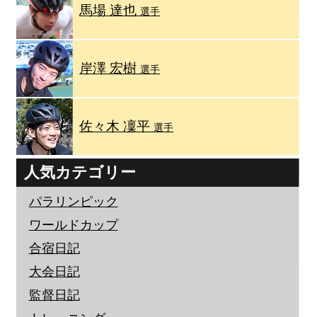
馬場 達也
選手
岸澤 宏樹
選手
佐々木 凜平
選手
人気カテゴリー
パラリンピック
ワールドカップ
合宿日記
大会日記
監督日記