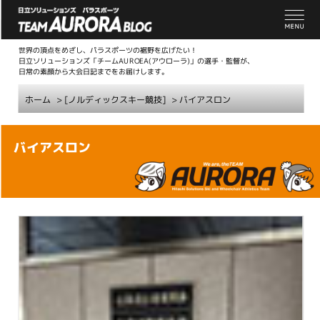
世界の頂点をめざし、パラスポーツの裾野を広げたい！
日立ソリューションズ「チームAUROEA(アウローラ)」の選手・監督が、
日常の素顔から大会日記までをお届けします。
ホーム
> [ノルディックスキー競技]
>
バイアスロン
こ
バイアスロン
こ
か
ら
本
文