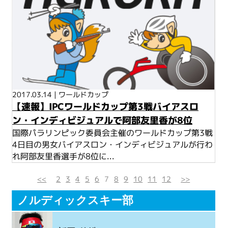
2017.03.14
|
ワールドカップ
【速報】IPCワールドカップ第3戦バイアスロ
ン・インディビジュアルで阿部友里香が8位
国際パラリンピック委員会主催のワールドカップ第3戦
4日目の男女バイアスロン・インディビジュアルが行わ
れ阿部友里香選手が8位に...
<<
2
3
4
5
6
7
8
9
10
11
12
>>
ノルディックスキー部