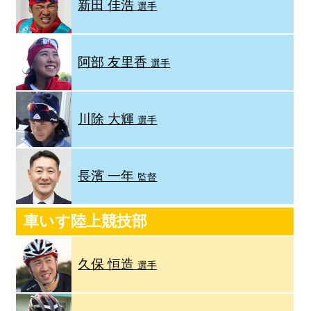
新田 佳浩
選手
阿部 友里香
選手
川除 大輝
選手
長濱 一年
監督
車いす陸上競技部
久保 恒造
選手