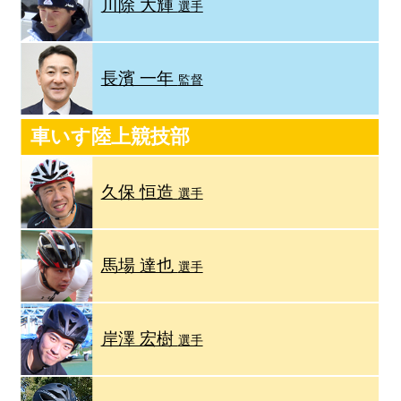
川除 大輝
選手
長濱 一年
監督
車いす陸上競技部
久保 恒造
選手
馬場 達也
選手
岸澤 宏樹
選手