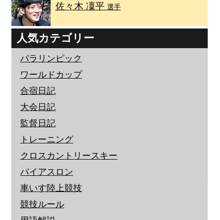
佐々木 凜平
選手
人気カテゴリー
パラリンピック
ワールドカップ
合宿日記
大会日記
監督日記
トレーニング
クロスカントリースキー
バイアスロン
車いす陸上競技
競技ルール