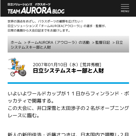
世界の頂点をめざし、パラスポーツの裾野を広げたい！
日立ソリューションズ「チームAUROEA(アウローラ)」の選手・監督が、
日常の素顔から大会日記までをお届けします。
ホーム
>
チームAURORA（アウローラ）の活動
>
監督日記
> 日立
システムスキー部と人財
こ
2007年01月10日（水）
[荒井秀樹]
こ
日立システムスキー部と人財
か
ら
本
いよいよワールドカップが１１日からフィンランド・ボ
文
ッカティで開幕する。
この大会に、井口深雪と太田渉子の２名がオープニング
レースに臨む。
新人の新田佳浩・近藤さつきは、日本国内で調整し２月