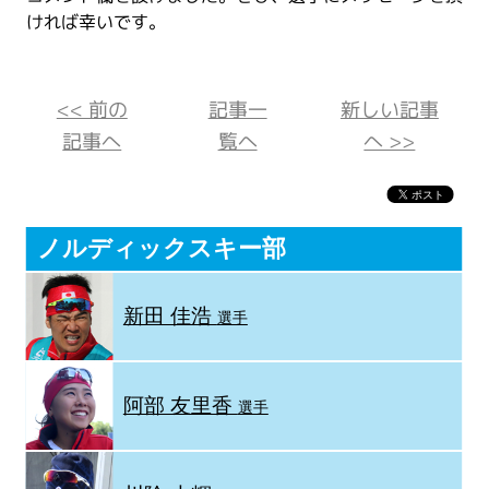
ければ幸いです。
<< 前の
記事一
新しい記事
記事へ
覧へ
へ >>
ノルディックスキー部
新田 佳浩
選手
阿部 友里香
選手