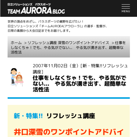
世界の頂点をめざし、パラスポーツの裾野を広げたい！
日立ソリューションズ「チームAUROEA(アウローラ)」の選手・監督が、
日常の素顔から大会日記までをお届けします。
ホーム
>
リフレッシュ講座 深雪のワンポイントアドバイス
> 仕事を
しなくちゃ！でも、やる気がでない... やる気が湧き出す、超簡単な
活性法
こ
2007年11月02日（金）
[新・特集!!リフレッシュ
講座]
こ
仕事をしなくちゃ！でも、やる気がで
か
ない... やる気が湧き出す、超簡単な
ら
活性法
本
文
新・特集!!
リフレッシュ講座
井口深雪のワンポイントアドバイ