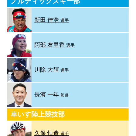
ノルディックスキー部
新田 佳浩
選手
阿部 友里香
選手
川除 大輝
選手
長濱 一年
監督
車いす陸上競技部
久保 恒造
選手