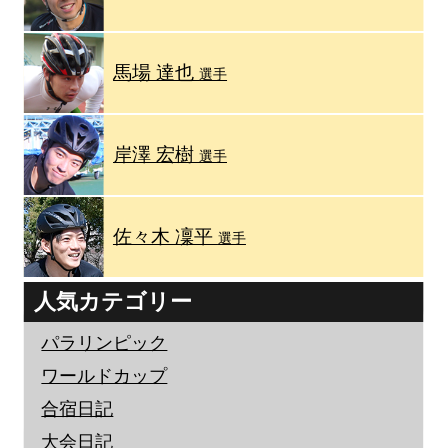
馬場 達也
選手
岸澤 宏樹
選手
佐々木 凜平
選手
人気カテゴリー
パラリンピック
ワールドカップ
合宿日記
大会日記