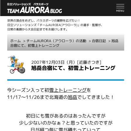
世界の頂点をめざし、パラスポーツの裾野を広げたい！
日立ソリューションズ「チームAUROEA(アウローラ)」の選手・監督が、
日常の素顔から大会日記までをお届けします。
ホーム
>
チームAURORA（アウローラ）の活動
>
合宿日記
> 旭岳
合宿にて、初雪上トレーニング
こ
2007年12月03日（月）
[近藤さつき]
こ
旭岳合宿にて、初雪上トレーニング
か
ら
本
今シーズン入って初
雪上トレーニング
を
文
11/17～11/26まで北海道の
旭岳
でしてきました！
初日にも雪があるのはあったんですが
少し少ないのかなぁ？と思っていたのですが
日が経つ毎に雪が積もっていって