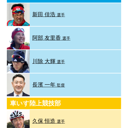
新田 佳浩
選手
阿部 友里香
選手
川除 大輝
選手
長濱 一年
監督
車いす陸上競技部
久保 恒造
選手