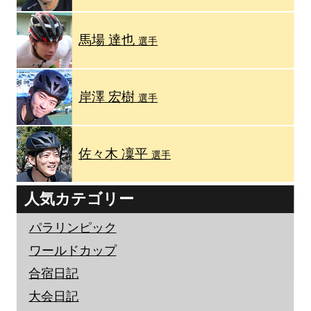
馬場 達也
選手
岸澤 宏樹
選手
佐々木 凜平
選手
人気カテゴリー
パラリンピック
ワールドカップ
合宿日記
大会日記