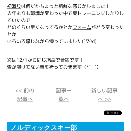
初滑り
は何だかちょっと新鮮な感じがしました！
去年よりも環境が変わった中で夏トレーニングしたりし
ていたので
どのくらい早くなってるかとか
フォーム
がどう変わった
とか
いろいろ感じながら滑っていました(ﾟ∇^d)
次は12/1から同じ旭岳で合宿です！
雪が溶けてない事を祈っておきます（*´―`）
<< 前の
記事一
新しい記事
記事へ
覧へ
へ >>
ノルディックスキー部