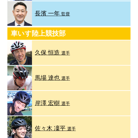
長濱 一年
監督
車いす陸上競技部
久保 恒造
選手
馬場 達也
選手
岸澤 宏樹
選手
佐々木 凜平
選手