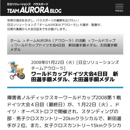
世界の頂点をめざし、パラスポーツの裾野を広げたい！
日立ソリューションズ「チームAUROEA(アウローラ)」の選手・監督が、
日常の素顔から大会日記までをお届けします。
ホーム
>
チームAURORA（アウローラ）の活動
>
ワールドカップ
> ワールドカップドイツ大会4日目 新田選手銀メダル、太田選手銅
メダル
こ
2008年01月22日（火）
[日立ソリューションズ
チームアウローラ]
こ
ワールドカップドイツ大会4日目 新
か
田選手銀メダル、太田選手銅メダル
ら
本
文
障害者ノルディックスキーワールドカップ2008第１戦
ドイツ大会４日目（最終日）が、１月22日（火）、ド
イツ・オーベストロフで開催され、スタンディングの
部・男子クロスカントリー20kmクラシカルで、新田選
手が２位、また、女子クロスカントリー15kmクラシカ