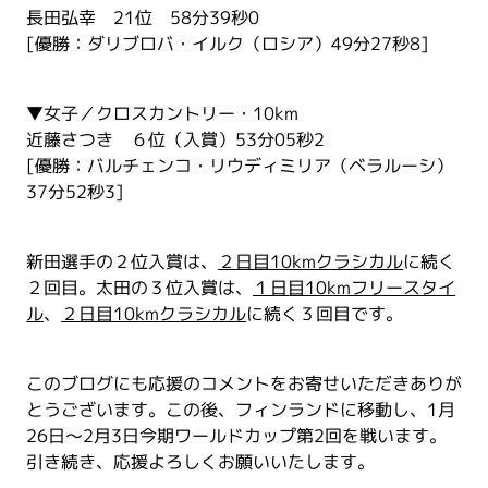
長田弘幸 21位 58分39秒0
[優勝：ダリブロバ・イルク（ロシア）49分27秒8]
▼女子／クロスカントリー・10km
近藤さつき ６位（入賞）53分05秒2
[優勝：バルチェンコ・リウディミリア（ベラルーシ）
37分52秒3]
新田選手の２位入賞は、
２日目10kmクラシカル
に続く
２回目。太田の３位入賞は、
１日目10kmフリースタイ
ル
、
２日目10kmクラシカル
に続く３回目です。
このブログにも応援のコメントをお寄せいただきありが
とうございます。この後、フィンランドに移動し、1月
26日～2月3日今期ワールドカップ第2回を戦います。
引き続き、応援よろしくお願いいたします。