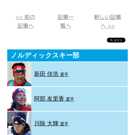
<< 前の
記事一
新しい記事
記事へ
覧へ
へ >>
ノルディックスキー部
新田 佳浩
選手
阿部 友里香
選手
川除 大輝
選手