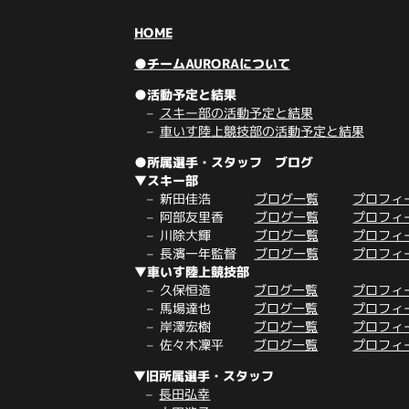
HOME
●チームAURORAについて
●活動予定と結果
スキー部の活動予定と結果
車いす陸上競技部の活動予定と結果
●所属選手・スタッフ ブログ
▼スキー部
新田佳浩
ブログ一覧
プロフィ
阿部友里香
ブログ一覧
プロフィ
川除大輝
ブログ一覧
プロフィ
長濱一年監督
ブログ一覧
プロフィ
▼車いす陸上競技部
久保恒造
ブログ一覧
プロフィ
馬場達也
ブログ一覧
プロフィ
岸澤宏樹
ブログ一覧
プロフィ
佐々木凜平
ブログ一覧
プロフィ
▼旧所属選手・スタッフ
長田弘幸