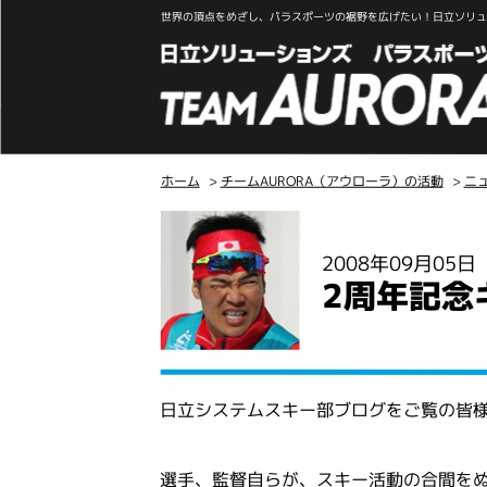
世界の頂点をめざし、パラスポーツの裾野を広げたい！日立ソリュー
ホーム
>
チームAURORA（アウローラ）の活動
>
ニ
こ
こ
2008年09月05
か
2周年記念
ら
本
文
日立システムスキー部ブログをご覧の皆
選手、監督自らが、スキー活動の合間を