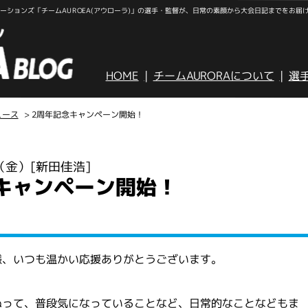
ションズ「チームAUROEA(アウローラ)」の選手・監督が、日常の素顔から大会日記までをお届
HOME
チームAURORAについて
選
ュース
> 2周年記念キャンペーン開始！
日（金）
[新田佳浩]
キャンペーン開始！
様、いつも温かい応援ありがとうございます。
ぬって、普段気になっていることなど、日常的なことなどもま