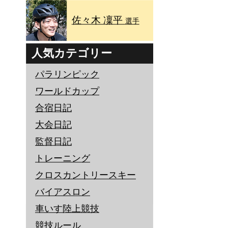
佐々木 凜平
選手
人気カテゴリー
パラリンピック
ワールドカップ
合宿日記
大会日記
監督日記
トレーニング
クロスカントリースキー
バイアスロン
車いす陸上競技
競技ルール