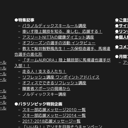
●特集記事
●ご意
パラノルディックスキールール講座
●サイ
車いす陸上競技を知る、楽しむ、応援する！
●リン
アスリートNITTAの健康ダイエット講座
●個人
オフシーズンの選手の活動 インタビュー
●コメ
教えて桜井智野風先生！－久保恒造選手、馬場達
也選手の進化形
●月間
「チームAURORA」陸上競技部に馬場達也選手が
ール
ア
入部！！
ール
走る人！支える人たち！
ール
リフレッシュ講座 ワンポイントアドバイス
ール
オフィスでできるリフレッシュ講座
障害者スポーツの現場から
ール
ノルディックスキー講座
ール
ール
●パラリンピック特別企画
ール
スキー部応援メッセージ2010 一覧
スキー部応援メッセージ2014 一覧
2017-2018応援メッセージ一覧
「いいね！」でソチを目指そうキャンペーン