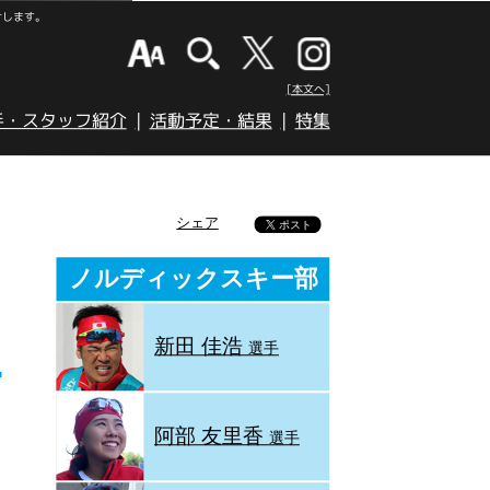
けします。
[本文へ]
手・スタッフ紹介
活動予定・結果
特集
シェア
ノルディックスキー部
新田 佳浩
選手
阿部 友里香
選手