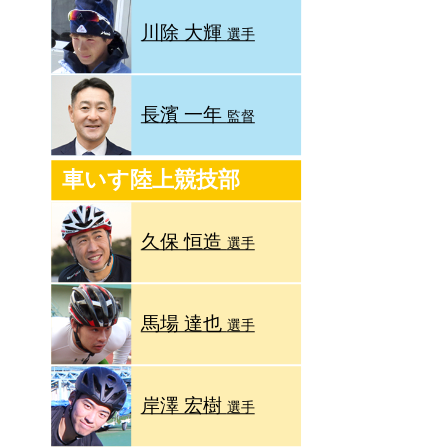
川除 大輝
選手
長濱 一年
監督
車いす陸上競技部
久保 恒造
選手
馬場 達也
選手
岸澤 宏樹
選手