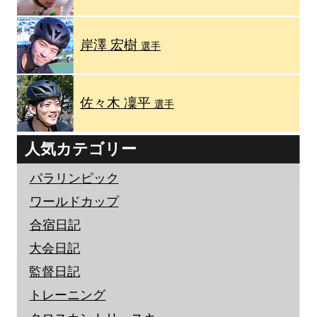
岸澤 宏樹
選手
佐々木 凜平
選手
人気カテゴリー
パラリンピック
ワールドカップ
合宿日記
大会日記
監督日記
トレーニング