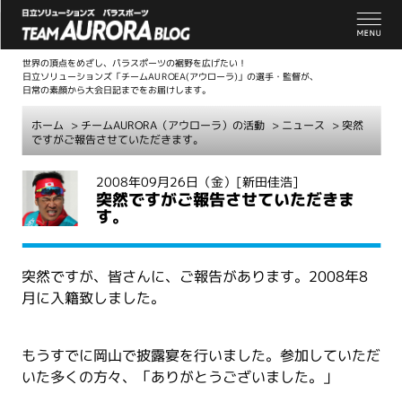
世界の頂点をめざし、パラスポーツの裾野を広げたい！
日立ソリューションズ「チームAUROEA(アウローラ)」の選手・監督が、
日常の素顔から大会日記までをお届けします。
ホーム
>
チームAURORA（アウローラ）の活動
>
ニュース
> 突然
ですがご報告させていただきます。
こ
2008年09月26日（金）
[新田佳浩]
突然ですがご報告させていただきま
こ
す。
か
ら
本
突然ですが、皆さんに、ご報告があります。2008年8
文
月に入籍致しました。
もうすでに岡山で披露宴を行いました。参加していただ
いた多くの方々、「ありがとうございました。」