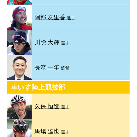
阿部 友里香
選手
川除 大輝
選手
長濱 一年
監督
車いす陸上競技部
久保 恒造
選手
馬場 達也
選手