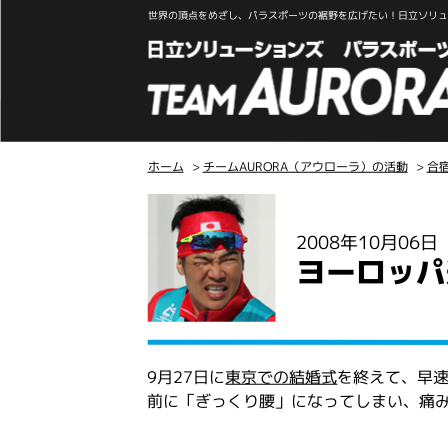
世界の頂点をめざし、パラスポーツの裾野を広げたい！日立ソリュー
ホーム
>
チームAURORA（アウローラ）の活動
>
合
こ
こ
2008年10月06
か
ヨーロッパ
ら
本
文
9月27日に
東京での結婚式
を終えて、早
前に「ぎっくり腰」になってしまい、痛