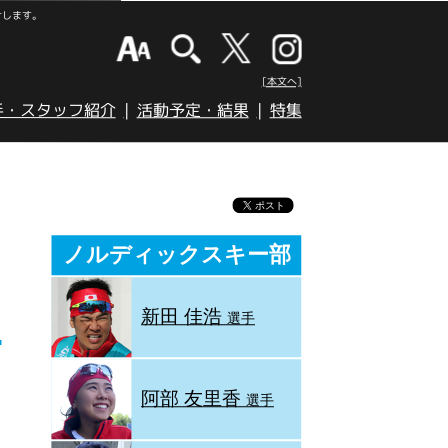
けします。
[本文へ]
手・スタッフ紹介
活動予定・結果
特集
ノルディックスキー部
新田 佳浩
選手
の
阿部 友里香
選手