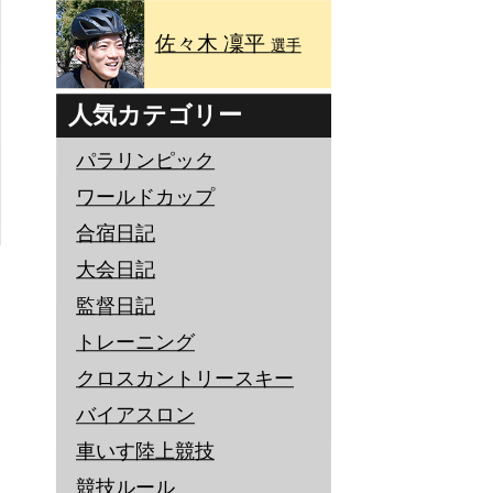
佐々木 凜平
選手
人気カテゴリー
パラリンピック
ワールドカップ
合宿日記
大会日記
監督日記
トレーニング
クロスカントリースキー
バイアスロン
車いす陸上競技
競技ルール