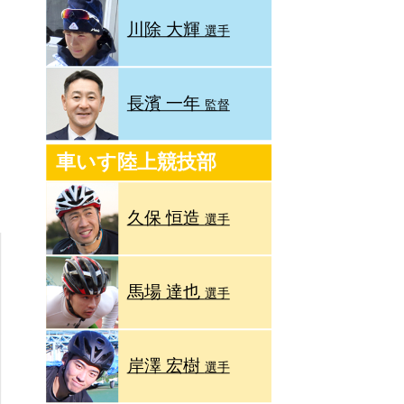
川除 大輝
選手
長濱 一年
監督
車いす陸上競技部
久保 恒造
選手
馬場 達也
選手
岸澤 宏樹
選手