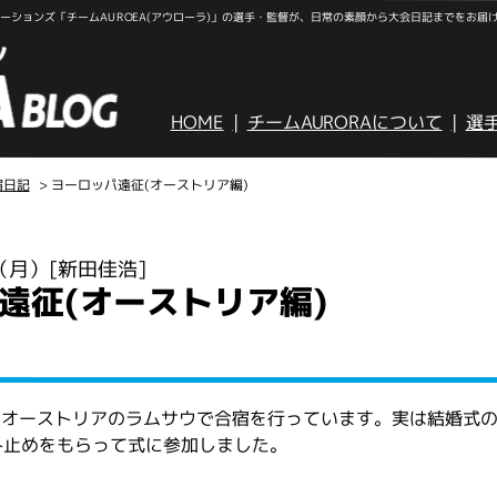
ションズ「チームAUROEA(アウローラ)」の選手・監督が、日常の素顔から大会日記までをお届
HOME
チームAURORAについて
選
宿日記
> ヨーロッパ遠征(オーストリア編)
日（月）
[新田佳浩]
遠征(オーストリア編)
速オーストリアのラムサウで合宿を行っています。実は結婚式
み止めをもらって式に参加しました。