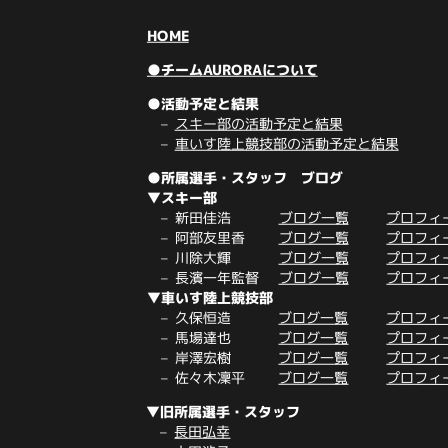
HOME
●チームAURORAについて
●活動予定と結果
スキー部の活動予定と結果
車いす陸上競技部の活動予定と結果
●所属選手・スタッフ ブログ
▼スキー部
新田佳浩
ブログ一覧
プロフィ
阿部友里香
ブログ一覧
プロフィ
川除大輝
ブログ一覧
プロフィ
長濱一年監督
ブログ一覧
プロフィ
▼車いす陸上競技部
久保恒造
ブログ一覧
プロフィ
馬場達也
ブログ一覧
プロフィ
岸澤宏樹
ブログ一覧
プロフィ
佐々木凜平
ブログ一覧
プロフィ
▼旧所属選手・スタッフ
長田弘幸