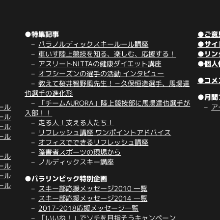
●特集記事
●ご意
パラノルディックスキールール講座
●サイ
車いす陸上競技を知る、楽しむ、応援する！
●リン
アスリートNITTAの健康ダイエット講座
●個人
オフシーズンの選手の活動 インタビュー
●コメ
教えて桜井智野風先生！－久保恒造選手、馬場達
也選手の進化形
●月間
「チームAURORA」陸上競技部に馬場達也選手が
ール
ア
入部！！
ール
走る人！支える人たち！
ール
リフレッシュ講座 ワンポイントアドバイス
ール
オフィスでできるリフレッシュ講座
障害者スポーツの現場から
ール
ノルディックスキー講座
ール
ール
●パラリンピック特別企画
ール
スキー部応援メッセージ2010 一覧
スキー部応援メッセージ2014 一覧
2017-2018応援メッセージ一覧
「いいね！」でソチを目指そうキャンペーン