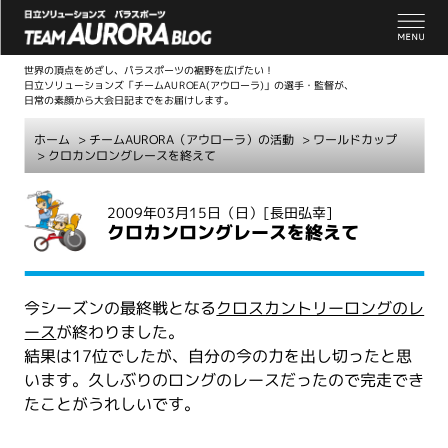
世界の頂点をめざし、パラスポーツの裾野を広げたい！
日立ソリューションズ「チームAUROEA(アウローラ)」の選手・監督が、
日常の素顔から大会日記までをお届けします。
ホーム
>
チームAURORA（アウローラ）の活動
>
ワールドカップ
> クロカンロングレースを終えて
こ
2009年03月15日（日）
[長田弘幸]
こ
クロカンロングレースを終えて
か
ら
本
今シーズンの最終戦となる
クロスカントリーロングのレ
文
ース
が終わりました。
結果は17位でしたが、自分の今の力を出し切ったと思
います。久しぶりのロングのレースだったので完走でき
たことがうれしいです。