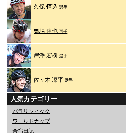
久保 恒造
選手
馬場 達也
選手
岸澤 宏樹
選手
佐々木 凜平
選手
人気カテゴリー
パラリンピック
ワールドカップ
合宿日記