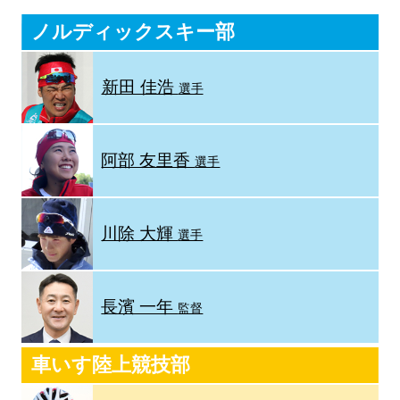
ノルディックスキー部
新田 佳浩
選手
阿部 友里香
選手
川除 大輝
選手
長濱 一年
監督
車いす陸上競技部