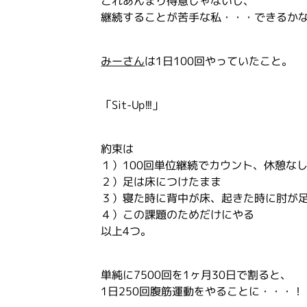
これあんまり得意じゃないし、
継続することが苦手な私・・・できるか
みーさん
は1日100回やっていたこと。
「Sit-Up!!!」
約束は
１）100回単位継続でカウント、休憩
２）足は床につけたまま
３）寝た時に背中が床、起きた時に肘が
４）この課題のためだけにやる
以上4つ。
単純に7500回を1ヶ月30日で割ると、
1日250回腹筋運動をやることに・・・！