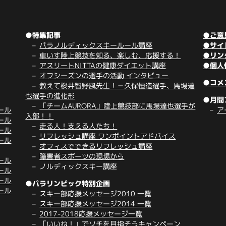
●特集記事
●ご意
パラノルディックスキールール講座
●サイ
車いす陸上競技を知る、楽しむ、応援する！
●リン
アスリートNITTAの健康ダイエット講座
●個人
オフシーズンの選手の活動 インタビュー
●コメ
教えて桜井智野風先生！－久保恒造選手、馬場達
也選手の進化形
●月間
「チームAURORA」陸上競技部に馬場達也選手が
ール
ア
入部！！
ール
走る人！支える人たち！
ール
リフレッシュ講座 ワンポイントアドバイス
ール
オフィスでできるリフレッシュ講座
障害者スポーツの現場から
ール
ノルディックスキー講座
ール
ール
●パラリンピック特別企画
ール
スキー部応援メッセージ2010 一覧
スキー部応援メッセージ2014 一覧
2017-2018応援メッセージ一覧
「いいね！」でソチを目指そうキャンペーン