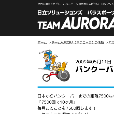
世界の頂点をめざし、パラスポーツの裾野を広げたい！日立ソリュー
ホーム
>
チームAURORA（アウローラ）の活動
>
パ
こ
こ
2009年05月11
か
バンクーバ
ら
本
文
日本からバンクーバーまでの距離7500
「7500回ｘ10ヶ月」
毎月あることを7500回します！