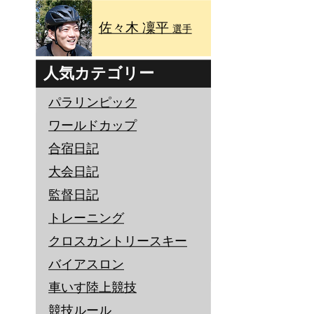
佐々木 凜平
選手
人気カテゴリー
パラリンピック
ワールドカップ
合宿日記
大会日記
監督日記
トレーニング
クロスカントリースキー
バイアスロン
車いす陸上競技
競技ルール