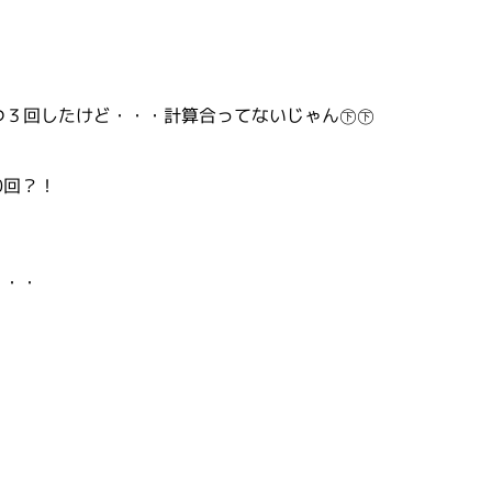
ずつ３回したけど・・・計算合ってないじゃん㊦㊦
0回？！
・・・
・