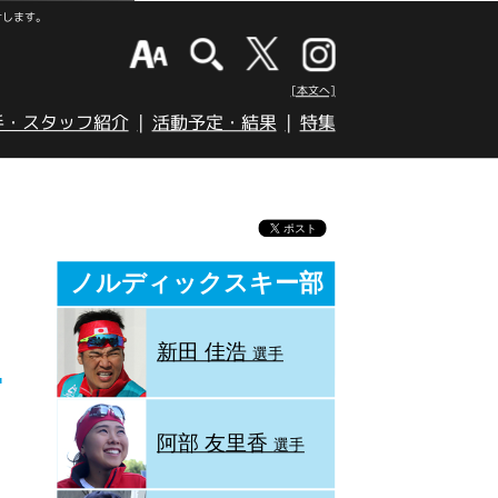
けします。
[本文へ]
手・スタッフ紹介
活動予定・結果
特集
ノルディックスキー部
新田 佳浩
選手
阿部 友里香
選手