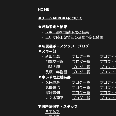
HOME
●チームAURORAについて
●活動予定と結果
スキー部の活動予定と結果
車いす陸上競技部の活動予定と結果
●所属選手・スタッフ ブログ
▼スキー部
新田佳浩
ブログ一覧
プロフィ
阿部友里香
ブログ一覧
プロフィ
川除大輝
ブログ一覧
プロフィ
長濱一年監督
ブログ一覧
プロフィ
▼車いす陸上競技部
久保恒造
ブログ一覧
プロフィ
馬場達也
ブログ一覧
プロフィ
岸澤宏樹
ブログ一覧
プロフィ
佐々木凜平
ブログ一覧
プロフィ
▼旧所属選手・スタッフ
長田弘幸