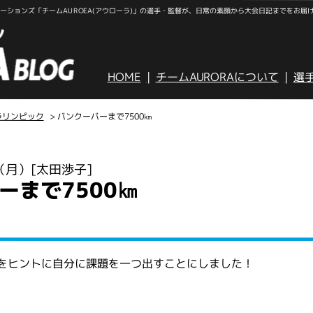
ションズ「チームAUROEA(アウローラ)」の選手・監督が、日常の素顔から大会日記までをお届
HOME
チームAURORAについて
選
ラリンピック
> バンクーバーまで7500㎞
日（月）
[太田渉子]
ーまで7500㎞
㎞をヒントに自分に課題を一つ出すことにしました！