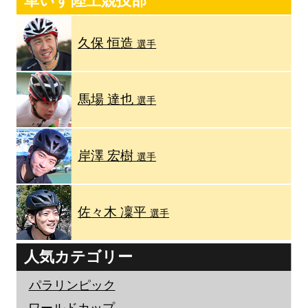
車いす陸上競技部
久保 恒造
選手
馬場 達也
選手
岸澤 宏樹
選手
佐々木 凜平
選手
人気カテゴリー
パラリンピック