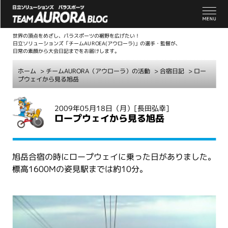
世界の頂点をめざし、パラスポーツの裾野を広げたい！
日立ソリューションズ「チームAUROEA(アウローラ)」の選手・監督が、
日常の素顔から大会日記までをお届けします。
ホーム
>
チームAURORA（アウローラ）の活動
>
合宿日記
> ロー
プウェイから見る旭岳
こ
2009年05月18日（月）
[長田弘幸]
こ
ロープウェイから見る旭岳
か
ら
本
旭岳合宿の時にロープウェイに乗った日がありました。
文
標高1600Mの姿見駅までは約10分。