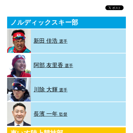
ノルディックスキー部
新田 佳浩
選手
阿部 友里香
選手
川除 大輝
選手
長濱 一年
監督