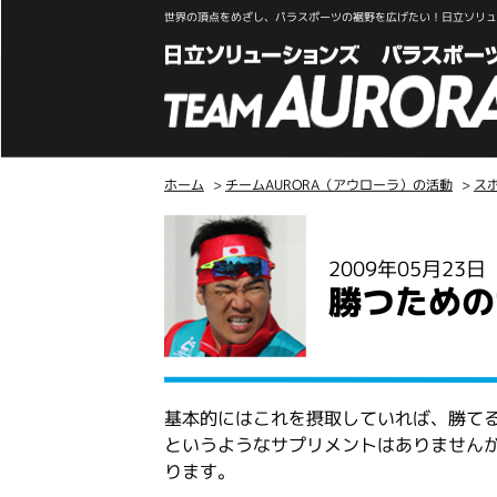
世界の頂点をめざし、パラスポーツの裾野を広げたい！日立ソリュー
ホーム
>
チームAURORA（アウローラ）の活動
>
ス
こ
こ
2009年05月23
か
勝つための
ら
本
文
基本的にはこれを摂取していれば、勝て
というようなサプリメントはありません
ります。