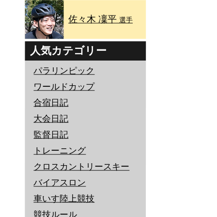
佐々木 凜平
選手
人気カテゴリー
パラリンピック
ワールドカップ
合宿日記
大会日記
監督日記
トレーニング
クロスカントリースキー
バイアスロン
車いす陸上競技
競技ルール