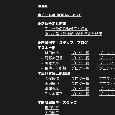
HOME
●チームAURORAについて
●活動予定と結果
スキー部の活動予定と結果
車いす陸上競技部の活動予定と結果
●所属選手・スタッフ ブログ
▼スキー部
新田佳浩
ブログ一覧
プロフィ
阿部友里香
ブログ一覧
プロフィ
川除大輝
ブログ一覧
プロフィ
長濱一年監督
ブログ一覧
プロフィ
▼車いす陸上競技部
久保恒造
ブログ一覧
プロフィ
馬場達也
ブログ一覧
プロフィ
岸澤宏樹
ブログ一覧
プロフィ
佐々木凜平
ブログ一覧
プロフィ
▼旧所属選手・スタッフ
長田弘幸
太田渉子