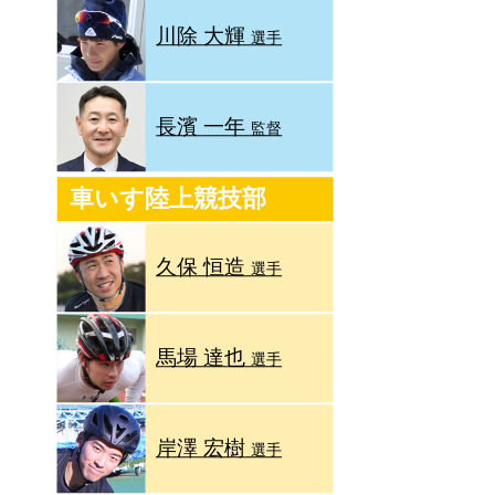
川除 大輝
選手
長濱 一年
監督
車いす陸上競技部
久保 恒造
選手
馬場 達也
選手
岸澤 宏樹
選手