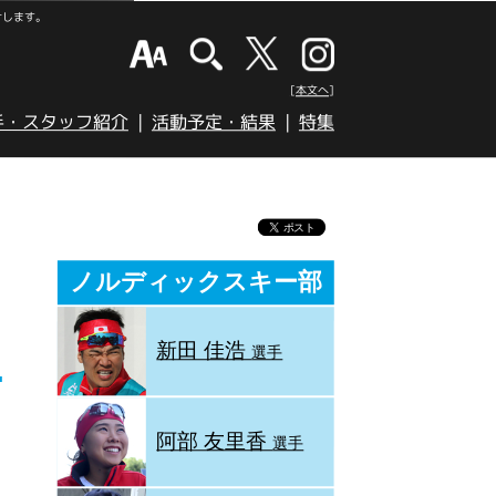
けします。
[本文へ]
手・スタッフ紹介
活動予定・結果
特集
ノルディックスキー部
新田 佳浩
選手
阿部 友里香
選手