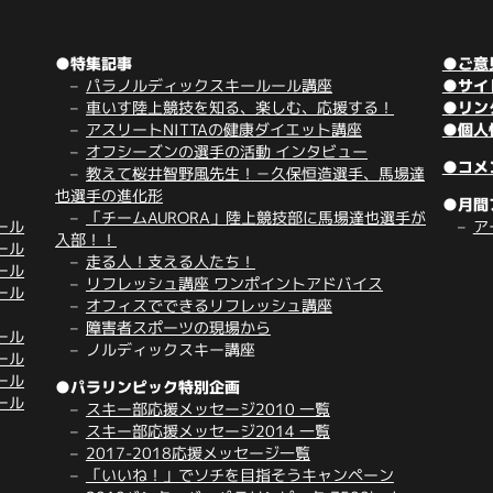
●特集記事
●ご意
パラノルディックスキールール講座
●サイ
車いす陸上競技を知る、楽しむ、応援する！
●リン
アスリートNITTAの健康ダイエット講座
●個人
オフシーズンの選手の活動 インタビュー
●コメ
教えて桜井智野風先生！－久保恒造選手、馬場達
也選手の進化形
●月間
「チームAURORA」陸上競技部に馬場達也選手が
ール
ア
入部！！
ール
走る人！支える人たち！
ール
リフレッシュ講座 ワンポイントアドバイス
ール
オフィスでできるリフレッシュ講座
障害者スポーツの現場から
ール
ノルディックスキー講座
ール
ール
●パラリンピック特別企画
ール
スキー部応援メッセージ2010 一覧
スキー部応援メッセージ2014 一覧
2017-2018応援メッセージ一覧
「いいね！」でソチを目指そうキャンペーン