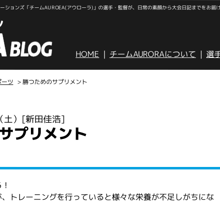
ションズ「チームAUROEA(アウローラ)」の選手・監督が、日常の素顔から大会日記までをお届
HOME
チームAURORAについて
選
ポーツ
> 勝つためのサプリメント
日（土）
[新田佳浩]
サプリメント
る！
が、トレーニングを行っていると様々な栄養が不足しがちにな