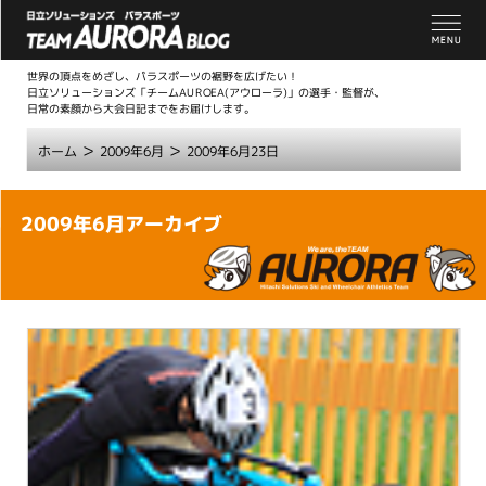
世界の頂点をめざし、パラスポーツの裾野を広げたい！
日立ソリューションズ「チームAUROEA(アウローラ)」の選手・監督が、
日常の素顔から大会日記までをお届けします。
>
>
ホーム
2009年6月
2009年6月23日
こ
2009年6月アーカイブ
こ
か
ら
本
文