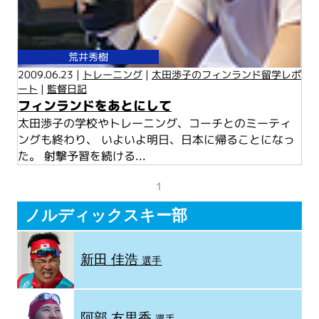
荒井秀樹
2009.06.23 |
トレーニング
|
太田渉子のフィンランド留学レポ
ート
|
監督日記
フィンランドをあとにして
太田渉子の学校やトレーニング、コーチとのミーティ
ングも終わり、 いよいよ明日、日本に帰ることになっ
た。 射撃予習を続ける...
1
ノルディックスキー部
新田 佳浩
選手
阿部 友里香