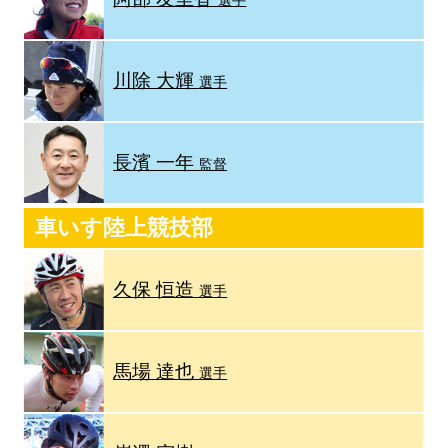
選手
川除 大輝
選手
長濱 一年
監督
車いす陸上競技部
久保 恒造
選手
馬場 達也
選手