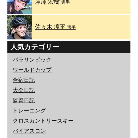
岸澤 宏樹
選手
佐々木 凜平
選手
人気カテゴリー
パラリンピック
ワールドカップ
合宿日記
大会日記
監督日記
トレーニング
クロスカントリースキー
バイアスロン