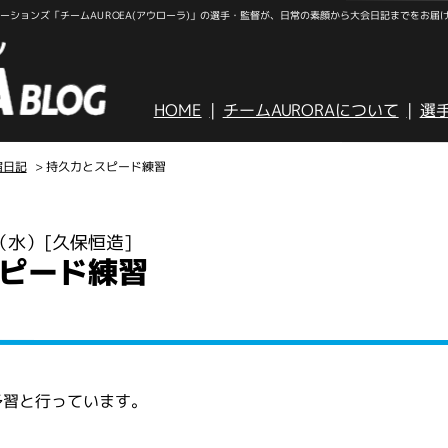
ションズ「チームAUROEA(アウローラ)」の選手・監督が、日常の素顔から大会日記までをお届
HOME
チームAURORAについて
選
宿日記
> 持久力とスピード練習
日（水）
[久保恒造]
ピード練習
予習と行っています。