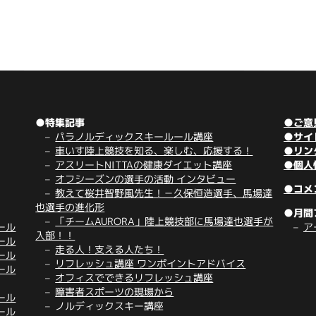
●特集記事
●ご意
パラノルディックスキールール講座
●サイ
車いす陸上競技を知る、楽しむ、応援する！
●リン
アスリートNITTAの健康ダイエット講座
●個人
オフシーズンの選手の活動 インタビュー
●コメ
教えて桜井智野風先生！－久保恒造選手、馬場達
也選手の進化形
●月間
「チームAURORA」陸上競技部に馬場達也選手が
ール
ア
入部！！
ール
走る人！支える人たち！
ール
リフレッシュ講座 ワンポイントアドバイス
ール
オフィスでできるリフレッシュ講座
障害者スポーツの現場から
ール
ノルディックスキー講座
ール