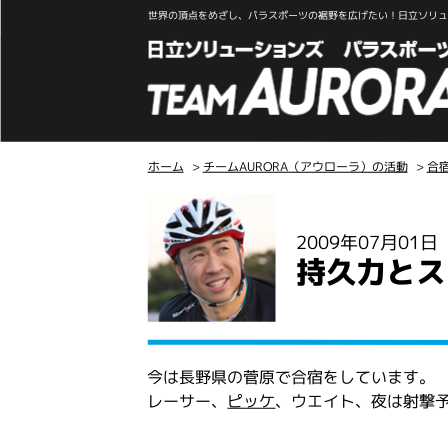
世界の頂点をめざし、パラスポーツの裾野を広げたい！日立ソリュー
ホーム
>
チームAURORA（アウローラ）の活動
>
合
こ
こ
2009年07月01
か
持久力とス
ら
本
文
今は長野県の菅原で合宿をしています。
レーサー、
ピッケ
、ウエイト、夜は射撃