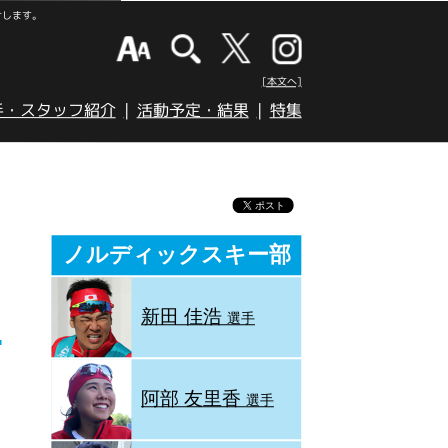
けします。
[本文へ]
手・スタッフ紹介
活動予定・結果
特集
ノルディックスキー部
新田 佳浩
選手
阿部 友里香
選手