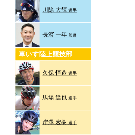
川除 大輝
選手
長濱 一年
監督
車いす陸上競技部
久保 恒造
選手
馬場 達也
選手
岸澤 宏樹
選手