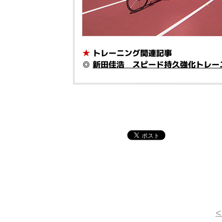
★
トレーニング関連記事
◎
新田佳浩 スピード持久強化トレー