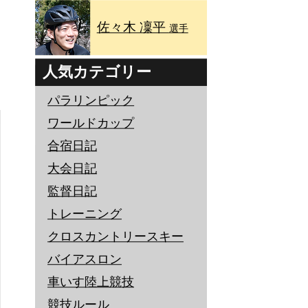
佐々木 凜平
選手
人気カテゴリー
パラリンピック
ワールドカップ
合宿日記
大会日記
監督日記
トレーニング
クロスカントリースキー
バイアスロン
車いす陸上競技
競技ルール