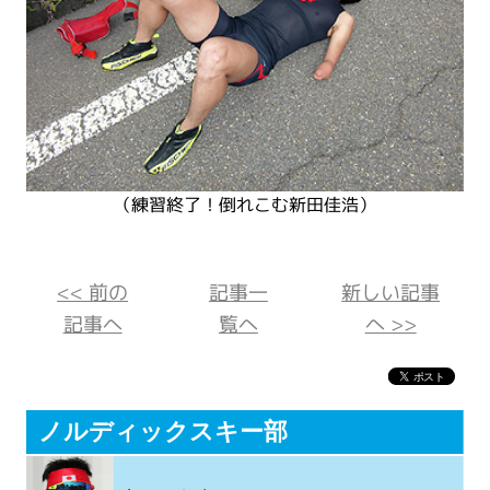
（練習終了！倒れこむ新田佳浩）
<< 前の
記事一
新しい記事
記事へ
覧へ
へ >>
ノルディックスキー部