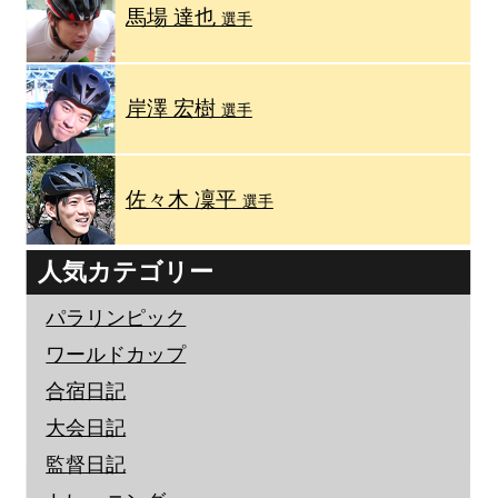
馬場 達也
選手
岸澤 宏樹
選手
佐々木 凜平
選手
人気カテゴリー
パラリンピック
ワールドカップ
合宿日記
大会日記
監督日記