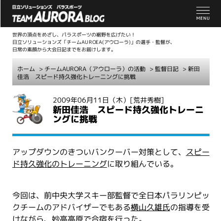
世界の頂点をめざし、パラスポーツの裾野を広げたい！
日立ソリューションズ「チームAUROEA(アウローラ)」の選手・監督が、
日常の素顔から大会日記までをお届けします。
ホーム
>
チームAURORA（アウローラ）の活動
>
監督日記
> 新田
佳浩 スピード持久強化トレーニングに挑戦
こ
2009年06月11日（木）
[荒井秀樹]
新田佳浩 スピード持久強化トレーニ
こ
ングに挑戦
か
ら
本
アップダウンのきついバンクーバー対策として、
スピー
文
ド持久強化のトレーニング
に取り組んでいる。
今回は、前中央大学スキー部監督で全日本パラリンピッ
クチームのアドバイザーでもある
横山久雄氏
の指導を受
けながら、妙高高原で合宿を行った。