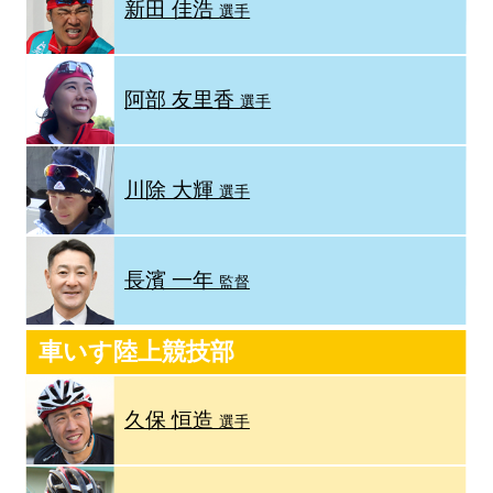
新田 佳浩
選手
阿部 友里香
選手
川除 大輝
選手
長濱 一年
監督
車いす陸上競技部
久保 恒造
選手