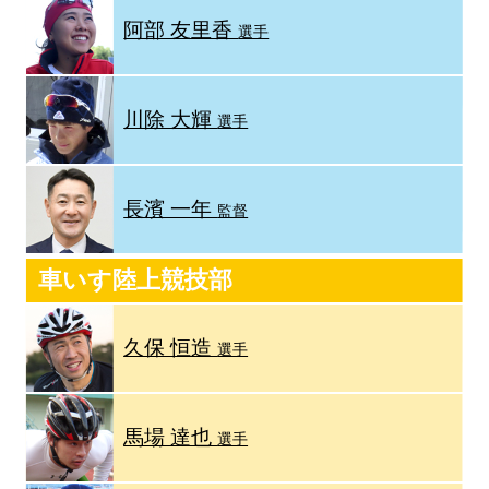
阿部 友里香
選手
川除 大輝
選手
長濱 一年
監督
車いす陸上競技部
久保 恒造
選手
馬場 達也
選手