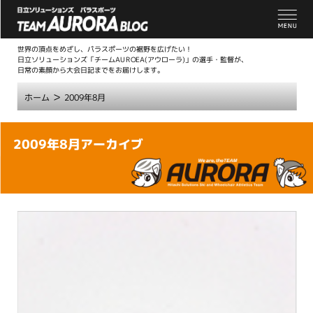
世界の頂点をめざし、パラスポーツの裾野を広げたい！
日立ソリューションズ「チームAUROEA(アウローラ)」の選手・監督が、
日常の素顔から大会日記までをお届けします。
>
ホーム
2009年8月
こ
2009年8月アーカイブ
こ
か
ら
本
文