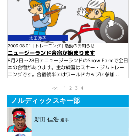
太田渉子
2009.08.01 |
トレーニング
|
活動のお知らせ
ニュージーランド合宿が始まります
8月2日～28日にニュージーランドのSnow Farmで全日
本の合宿があります。主な練習はスキー・ジムトレー
ニングです。合宿後半にはワールドカップに参加...
<<
1
2
3
4
ノルディックスキー部
新田 佳浩
選手