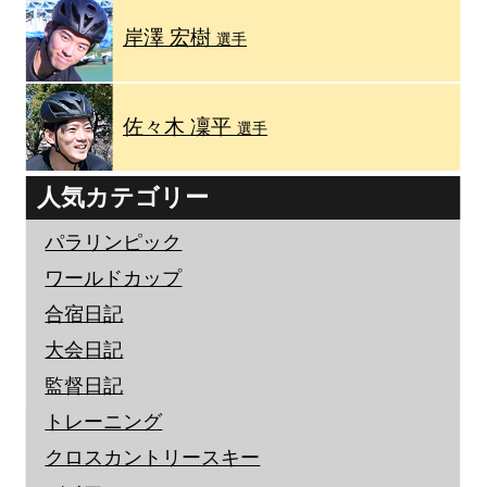
岸澤 宏樹
選手
佐々木 凜平
選手
人気カテゴリー
パラリンピック
ワールドカップ
合宿日記
大会日記
監督日記
トレーニング
クロスカントリースキー