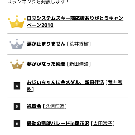
スランキングを発表します！
日立システムスキー部応援ありがとうキャン
ペーン2010
涙が止まりません
[
荒井秀樹
]
夢がかなった瞬間
[
新田佳浩
]
おじいちゃんに金メダル、新田佳浩
[
荒井秀
樹
]
祝賀会
[
久保恒造
]
感動の凱旋パレードin尾花沢
[
太田渉子
]