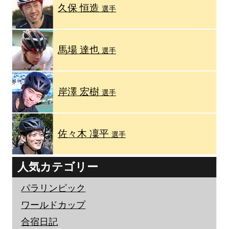
久保 恒造
選手
馬場 達也
選手
岸澤 宏樹
選手
佐々木 凜平
選手
人気カテゴリー
パラリンピック
ワールドカップ
合宿日記