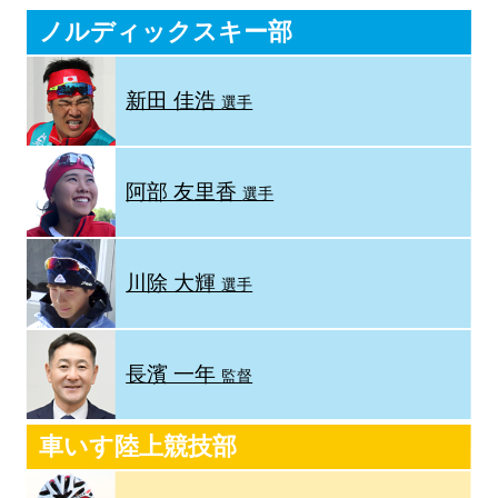
ノルディックスキー部
新田 佳浩
選手
阿部 友里香
選手
川除 大輝
選手
長濱 一年
監督
車いす陸上競技部