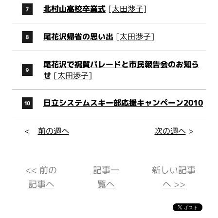
北村山高校卒業式
[
太田渉子
]
尾花沢帰省の思い出
[
太田渉子
]
尾花沢で祝賀パレードと市民報告会のお知ら
せ
[
太田渉子
]
日立システムスキー部応援キャンペーン2010
<
前の週へ
次の週へ
>
<< 前の
記事一
新しい記事
記事へ
覧へ
へ >>