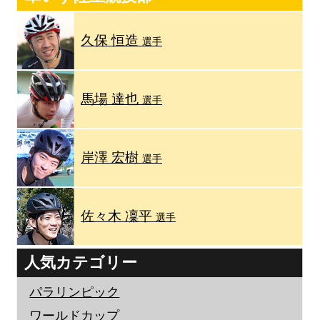
久保 恒造
選手
馬場 達也
選手
岸澤 宏樹
選手
佐々木 凜平
選手
人気カテゴリー
パラリンピック
ワールドカップ