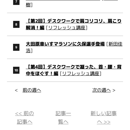
樹
]
【第2回】デスクワークで肩コリコリ、肩こり
解消！編
[
リフレッシュ講座
]
大田原車いすマラソンに久保選手登場
[
新田佳
浩
]
【第4回】デスクワークで凝った、首・腰・背
中をほぐす！編
[
リフレッシュ講座
]
<
前の週へ
次の週へ
>
<< 前の
記事一
新しい記事
記事へ
覧へ
へ >>