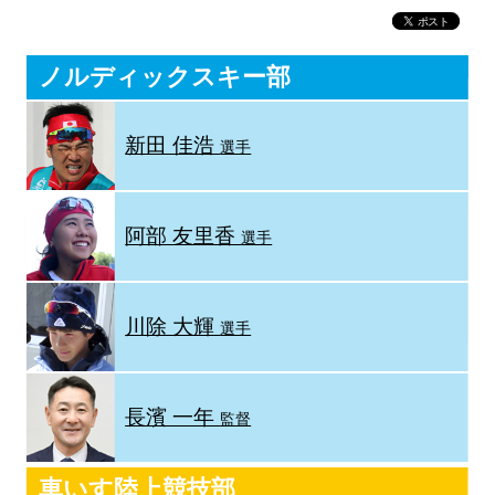
ノルディックスキー部
新田 佳浩
選手
阿部 友里香
選手
川除 大輝
選手
長濱 一年
監督
車いす陸上競技部