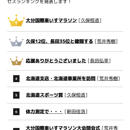
セスランキングを発表します！
大分国際車いすマラソン
[
久保恒造
]
久保12位、長田35位と健闘する
[
荒井秀樹
]
応援ありがとうございました
[
長田弘幸
]
北海道支店・北海道事業所を訪問
[
荒井秀樹
]
北海道スポーツ賞
[
久保恒造
]
体力測定で・・・
[
新田佳浩
]
大分国際車いすマラソン大会開会式
[
荒井秀