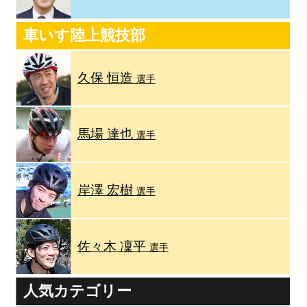
車いす陸上競技部
久保 恒造
選手
馬場 達也
選手
岸澤 宏樹
選手
佐々木 凜平
選手
人気カテゴリー