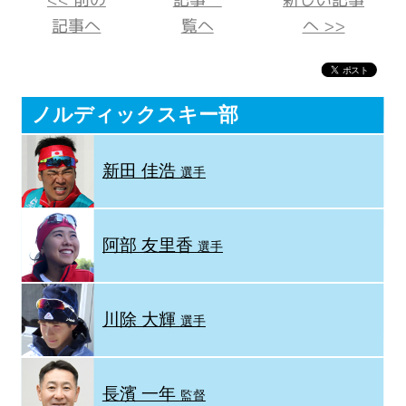
記事へ
覧へ
へ >>
ノルディックスキー部
新田 佳浩
選手
阿部 友里香
選手
川除 大輝
選手
長濱 一年
監督