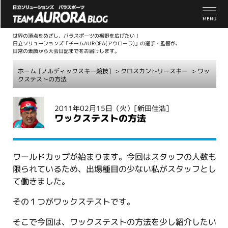
世界の頂点をめざし、パラスポーツの裾野を広げたい！
日立ソリューションズ「チームAUROEA(アウローラ)」の選手・監督が、
日常の素顔から大会日記までをお届けします。
ホーム
[ノルディックスキー競技]
>
クロスカントリースキー
> ワッ
クステストの方法
こ
2011年02月15日（火）
[新田佳浩]
こ
ワックステストの方法
か
ら
本
ワールドカップが始まります。今回はスタッフの人数も
文
限られているため、出場種目の少ない私がスタッフとし
て働きました。
その１つがワックステストです。
そこで今回は、ワックステストの方法を少し紹介したい