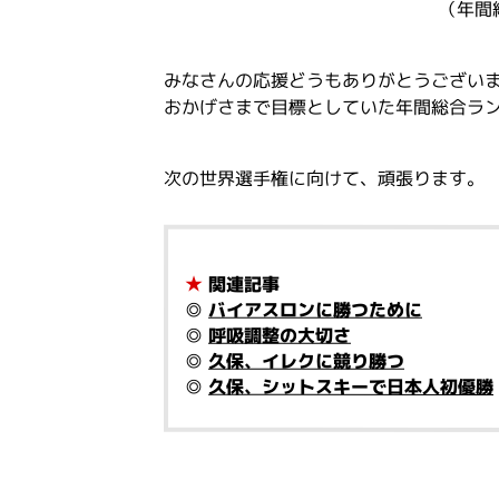
（年間
みなさんの応援どうもありがとうござい
おかげさまで目標としていた年間総合ラ
次の世界選手権に向けて、頑張ります。
★
関連記事
◎
バイアスロンに勝つために
◎
呼吸調整の大切さ
◎
久保、イレクに競り勝つ
◎
久保、シットスキーで日本人初優勝