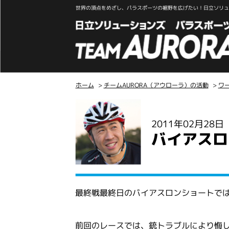
世界の頂点をめざし、パラスポーツの裾野を広げたい！日立ソリュー
ホーム
>
チームAURORA（アウローラ）の活動
>
ワ
こ
こ
2011年02月28
か
バイアスロ
ら
本
文
最終戦最終日のバイアスロンショートで
前回のレースでは、銃トラブルにより悔