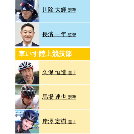
川除 大輝
選手
長濱 一年
監督
車いす陸上競技部
久保 恒造
選手
馬場 達也
選手
岸澤 宏樹
選手