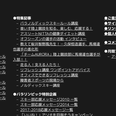
●特集記事
●ご意
パラノルディックスキールール講座
●サイ
車いす陸上競技を知る、楽しむ、応援する！
●リン
アスリートNITTAの健康ダイエット講座
●個人
オフシーズンの選手の活動 インタビュー
●コメ
教えて桜井智野風先生！－久保恒造選手、馬場達
也選手の進化形
●月間
「チームAURORA」陸上競技部に馬場達也選手が
ール
ア
入部！！
ール
走る人！支える人たち！
ール
リフレッシュ講座 ワンポイントアドバイス
ール
オフィスでできるリフレッシュ講座
障害者スポーツの現場から
ール
ノルディックスキー講座
ール
ール
●パラリンピック特別企画
ール
スキー部応援メッセージ2010 一覧
スキー部応援メッセージ2014 一覧
2017-2018応援メッセージ一覧
「いいね！」でソチを目指そうキャンペーン