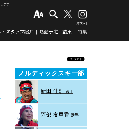
けします。
[本文へ]
手・スタッフ紹介
活動予定・結果
特集
ノルディックスキー部
新田 佳浩
選手
阿部 友里香
選手