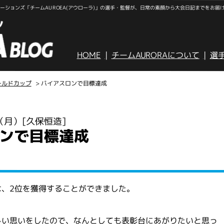
ションズ「チームAUROEA(アウローラ)」の選手・監督が、日常の素顔から大会日記までをお届
HOME
チームAURORAについて
選
ールドカップ
> バイアスロンで目標達成
日（月）
[久保恒造]
ンで目標達成
は、2位を獲得することができました。
しい思いをしたので、なんとしても表彰台にあがりたいと思っ