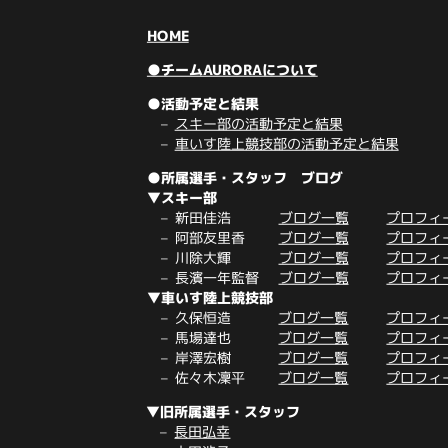
HOME
●チームAURORAについて
●活動予定と結果
スキー部の活動予定と結果
車いす陸上競技部の活動予定と結果
●所属選手・スタッフ ブログ
▼スキー部
新田佳浩
ブログ一覧
プロフィ
阿部友里香
ブログ一覧
プロフィ
川除大輝
ブログ一覧
プロフィ
長濱一年監督
ブログ一覧
プロフィ
▼車いす陸上競技部
久保恒造
ブログ一覧
プロフィ
馬場達也
ブログ一覧
プロフィ
岸澤宏樹
ブログ一覧
プロフィ
佐々木凜平
ブログ一覧
プロフィ
▼旧所属選手・スタッフ
長田弘幸