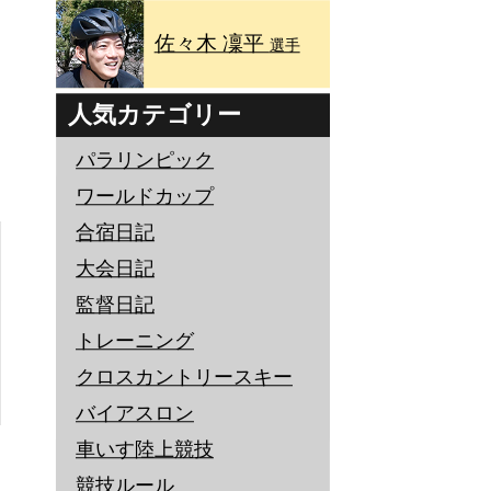
佐々木 凜平
選手
人気カテゴリー
パラリンピック
ワールドカップ
合宿日記
大会日記
監督日記
トレーニング
クロスカントリースキー
バイアスロン
車いす陸上競技
競技ルール