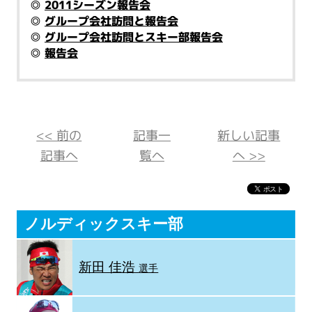
◎
2011シーズン報告会
◎
グループ会社訪問と報告会
◎
グループ会社訪問とスキー部報告会
◎
報告会
<< 前の
記事一
新しい記事
記事へ
覧へ
へ >>
ノルディックスキー部
新田 佳浩
選手