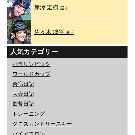
岸澤 宏樹
選手
佐々木 凜平
選手
人気カテゴリー
パラリンピック
ワールドカップ
合宿日記
大会日記
監督日記
トレーニング
クロスカントリースキー
バイアスロン