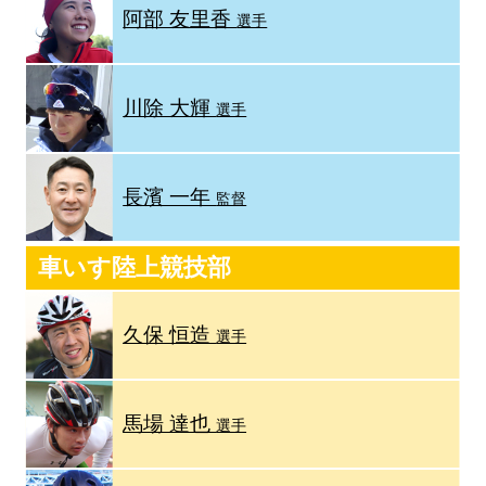
阿部 友里香
選手
川除 大輝
選手
長濱 一年
監督
車いす陸上競技部
久保 恒造
選手
馬場 達也
選手