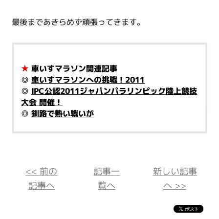
最後まであきらめず頑張ってきます。
★
車いすマラソン関連記事
◎
車いすマラソンへの挑戦！2011
◎
IPC公認2011ジャパンパラリンピック陸上競技
大会 開催！
◎
釧路で熱い戦いが
<< 前の
記事一
新しい記事
記事へ
覧へ
へ >>