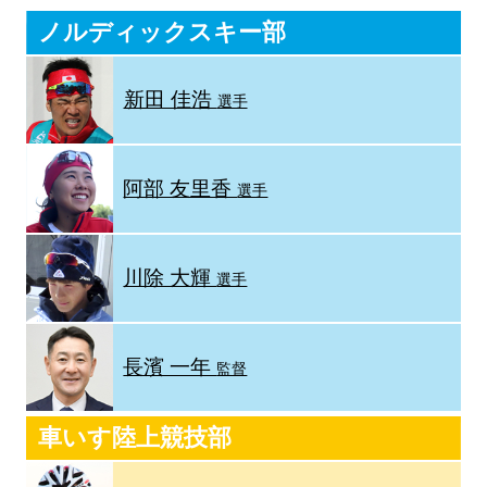
ノルディックスキー部
新田 佳浩
選手
阿部 友里香
選手
川除 大輝
選手
長濱 一年
監督
車いす陸上競技部