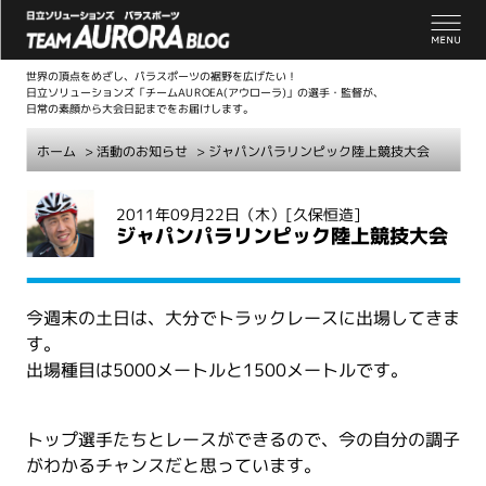
世界の頂点をめざし、パラスポーツの裾野を広げたい！
日立ソリューションズ「チームAUROEA(アウローラ)」の選手・監督が、
日常の素顔から大会日記までをお届けします。
ホーム
>
活動のお知らせ
> ジャパンパラリンピック陸上競技大会
こ
2011年09月22日（木）
[久保恒造]
こ
ジャパンパラリンピック陸上競技大会
か
ら
本
今週末の土日は、大分でトラックレースに出場してきま
文
す。
出場種目は5000メートルと1500メートルです。
トップ選手たちとレースができるので、今の自分の調子
がわかるチャンスだと思っています。