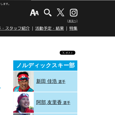
けします。
[本文へ]
手・スタッフ紹介
活動予定・結果
特集
ノルディックスキー部
新田 佳浩
選手
阿部 友里香
選手