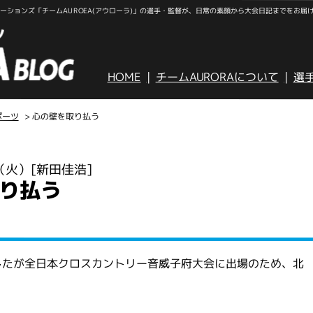
ションズ「チームAUROEA(アウローラ)」の選手・監督が、日常の素顔から大会日記までをお届
HOME
チームAURORAについて
選
ポーツ
> 心の壁を取り払う
日（火）
[新田佳浩]
り払う
したが全日本クロスカントリー音威子府大会に出場のため、北