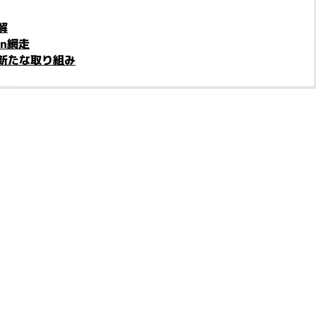
解
n網走
新たな取り組み