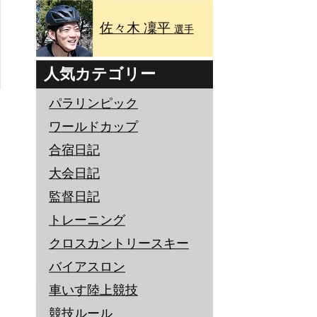
佐々木 凜平
選手
人気カテゴリー
パラリンピック
ワールドカップ
合宿日記
大会日記
監督日記
トレーニング
クロスカントリースキー
バイアスロン
車いす陸上競技
競技ルール