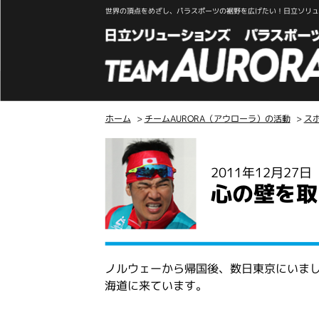
世界の頂点をめざし、パラスポーツの裾野を広げたい！日立ソリュー
ホーム
>
チームAURORA（アウローラ）の活動
>
ス
こ
こ
2011年12月27
か
心の壁を取
ら
本
文
ノルウェーから帰国後、数日東京にいま
海道に来ています。