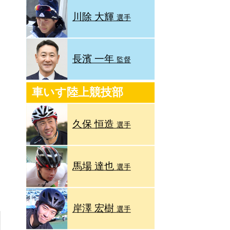
川除 大輝
選手
長濱 一年
監督
車いす陸上競技部
久保 恒造
選手
馬場 達也
選手
岸澤 宏樹
選手