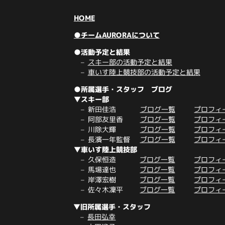
HOME
●チームAURORAについて
●活動予定と結果
スキー部の活動予定と結果
車いす陸上競技部の活動予定と結果
●所属選手・スタッフ ブログ
▼スキー部
新田佳浩
ブログ一覧
プロフィ
阿部友里香
ブログ一覧
プロフィ
川除大輝
ブログ一覧
プロフィ
長濱一年監督
ブログ一覧
プロフィ
▼車いす陸上競技部
久保恒造
ブログ一覧
プロフィ
馬場達也
ブログ一覧
プロフィ
岸澤宏樹
ブログ一覧
プロフィ
佐々木凜平
ブログ一覧
プロフィ
▼旧所属選手・スタッフ
長田弘幸