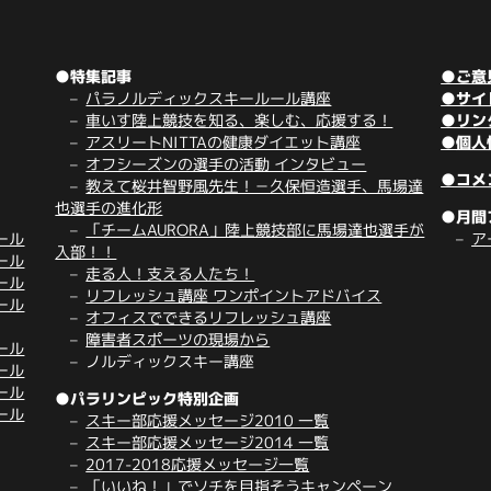
●特集記事
●ご意
パラノルディックスキールール講座
●サイ
車いす陸上競技を知る、楽しむ、応援する！
●リン
アスリートNITTAの健康ダイエット講座
●個人
オフシーズンの選手の活動 インタビュー
●コメ
教えて桜井智野風先生！－久保恒造選手、馬場達
也選手の進化形
●月間
「チームAURORA」陸上競技部に馬場達也選手が
ール
ア
入部！！
ール
走る人！支える人たち！
ール
リフレッシュ講座 ワンポイントアドバイス
ール
オフィスでできるリフレッシュ講座
障害者スポーツの現場から
ール
ノルディックスキー講座
ール
ール
●パラリンピック特別企画
ール
スキー部応援メッセージ2010 一覧
スキー部応援メッセージ2014 一覧
2017-2018応援メッセージ一覧
「いいね！」でソチを目指そうキャンペーン