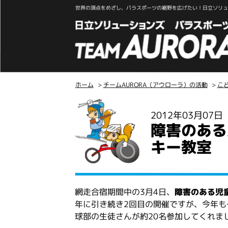
世界の頂点をめざし、パラスポーツの裾野を広げたい！日立ソリュー
ホーム
>
チームAURORA（アウローラ）の活動
>
こ
こ
2012年03月07
こ
障害のある
か
ら
キー教室
本
文
網走合宿期間中の3月4日、
障害のある児
年に引き続き2回目の開催ですが、今年も
球部の生徒さんが約20名参加してくれま