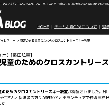
ションズ「チームAUROEA(アウローラ)」の選手・監督が、日常の素顔から大会日記までをお届
HOME
チームAURORAについて
選
どもとスキー
> 障害のある児童のためのクロスカントリースキー教室
日（水）
[長田弘幸]
児童のためのクロスカントリース
童のためのクロスカントリースキー教室
が開催されました。昨
子供さんと保護者の方々が約30名とボランティアで桂陽高校
した。