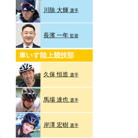
川除 大輝
選手
長濱 一年
監督
車いす陸上競技部
久保 恒造
選手
馬場 達也
選手
岸澤 宏樹
選手