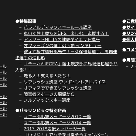
●特集記事
●ご意
パラノルディックスキールール講座
●サイ
車いす陸上競技を知る、楽しむ、応援する！
●リン
アスリートNITTAの健康ダイエット講座
●個人
オフシーズンの選手の活動 インタビュー
●コメ
教えて桜井智野風先生！－久保恒造選手、馬場達
也選手の進化形
●月間
「チームAURORA」陸上競技部に馬場達也選手が
ール
ア
入部！！
ール
走る人！支える人たち！
ール
リフレッシュ講座 ワンポイントアドバイス
ール
オフィスでできるリフレッシュ講座
障害者スポーツの現場から
ール
ノルディックスキー講座
ール
ール
●パラリンピック特別企画
ール
スキー部応援メッセージ2010 一覧
スキー部応援メッセージ2014 一覧
2017-2018応援メッセージ一覧
「いいね！」でソチを目指そうキャンペーン