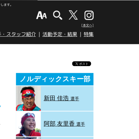
けします。
[本文へ]
手・スタッフ紹介
活動予定・結果
特集
ノルディックスキー部
新田 佳浩
選手
阿部 友里香
野
選手