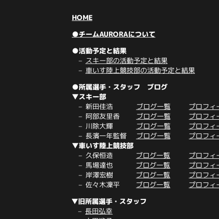
HOME
●チームAURORAについて
●活動予定と結果
スキー部の活動予定と結果
車いす陸上競技部の活動予定と結果
●所属選手・スタッフ ブログ
▼スキー部
新田佳浩
ブログ一覧
プロフィ
阿部友里香
ブログ一覧
プロフィ
川除大輝
ブログ一覧
プロフィ
長濱一年監督
ブログ一覧
プロフィ
▼車いす陸上競技部
久保恒造
ブログ一覧
プロフィ
馬場達也
ブログ一覧
プロフィ
岸澤宏樹
ブログ一覧
プロフィ
佐々木凜平
ブログ一覧
プロフィ
▼旧所属選手・スタッフ
長田弘幸