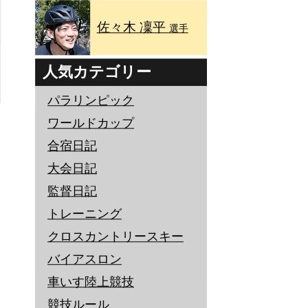
佐々木 凜平
選手
人気カテゴリー
パラリンピック
ワールドカップ
合宿日記
大会日記
監督日記
トレーニング
クロスカントリースキー
バイアスロン
車いす陸上競技
競技ルール