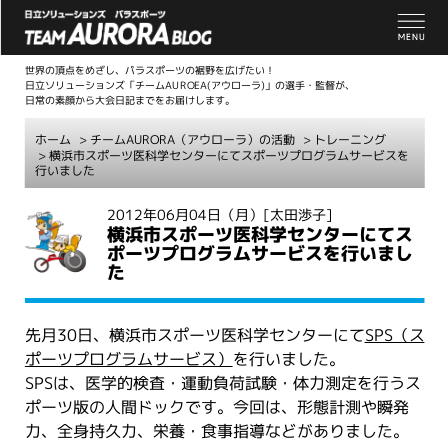
世界の頂点をめざし、パラスポーツの裾野を広げたい！
日立ソリューションズ「チームAUROEA(アウローラ)」の選手・監督が、
日常の素顔から大会日記までをお届けします。
ホーム
>
チームAURORA（アウローラ）の活動
>
トレーニング
> 横浜市スポーツ医科学センターにてスポーツプログラムサービスを
行いました
こ
2012年06月04日（月）
[太田渉子]
横浜市スポーツ医科学センターにてス
こ
ポーツプログラムサービスを行いまし
か
た
ら
本
文
先月30日、横浜市スポーツ医科学センターにて
SPS（ス
ポーツプログラムサービス）
を行いました。
SPSは、医学的検査・運動負荷試験・体力測定を行うス
ポーツ版の人間ドックです。今回は、形態計測や瞬発
力、全身持久力、栄養・食事指導などがありました。