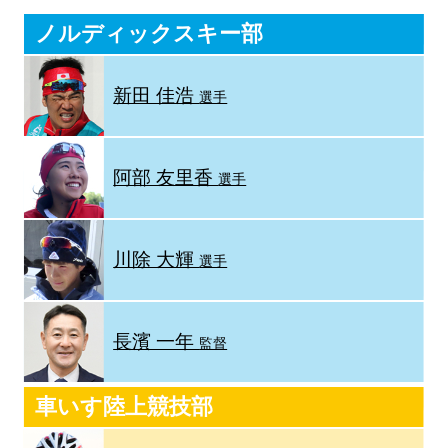
ノルディックスキー部
新田 佳浩
選手
阿部 友里香
選手
川除 大輝
選手
長濱 一年
監督
車いす陸上競技部