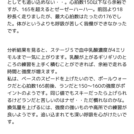
としても追い込めない・・。心拍数150以下なら余裕で
すが、165を超えるとゼーゼーハーハ―。前回より18
秒長く走りましたが、最大心拍数はたったの176でし
た。体がというよりも呼吸が苦しく我慢ができなかった
です。
分析結果を見ると、ステージ５で血中乳酸濃度が4ミリ
モルまで一気に上がります。乳酸が上がるギリギリのと
ころの練習を上手く積むことができれば、余裕で走れる
時間と強度が増えます。
私は、ベースのスピードを上げたいので、ポールウォー
クだと心拍数165前後、ランだと150～160の強度がポ
イントのようです。同じ値でもスキーだったら上げられ
るけどランだと苦しいのはナゼ・・ただ慣れなのかな。
換気量を上げるには、強度の強いものや高所での練習が
良いようです。追い込まれても深い呼吸を心がけたいで
す。