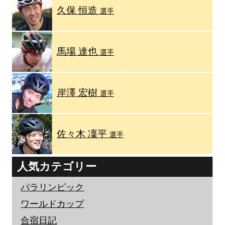
久保 恒造
選手
馬場 達也
選手
岸澤 宏樹
選手
佐々木 凜平
選手
人気カテゴリー
パラリンピック
ワールドカップ
合宿日記