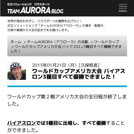
世界の頂点をめざし、パラスポーツの裾野を広げたい！
日立ソリューションズ「チームAUROEA(アウローラ)」の選手・監督が、
日常の素顔から大会日記までをお届けします。
ホーム
>
チームAURORA（アウローラ）の活動
>
ワールドカップ
> ワールドカップアメリカ大会 バイアスロン3種目すべて優勝できま
した！
こ
2013年01月21日（月）
[久保恒造]
ワールドカップアメリカ大会 バイアス
こ
ロン3種目すべて優勝できました！
か
ら
本
ワールドカップ第２戦アメリカ大会の全日程が終了しま
文
した。
バイアスロン
では3種目に出場し、すべて優勝
すること
ができました。