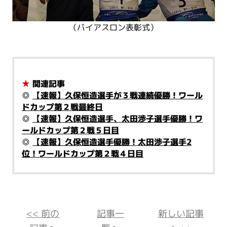
（バイアスロン表彰式）
★
関連記事
◎
【速報】久保恒造選手が３戦連続優勝！ワール
ドカップ第２戦最終日
◎
【速報】久保恒造選手、太田渉子選手優勝！ワ
ールドカップ第２戦５日目
◎
【速報】久保恒造選手優勝！太田渉子選手2
位！ワールドカップ第２戦４日目
<< 前の
記事一
新しい記事