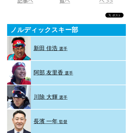
記事へ
覧へ
へ >>
ノルディックスキー部
新田 佳浩
選手
阿部 友里香
選手
川除 大輝
選手
長濱 一年
監督