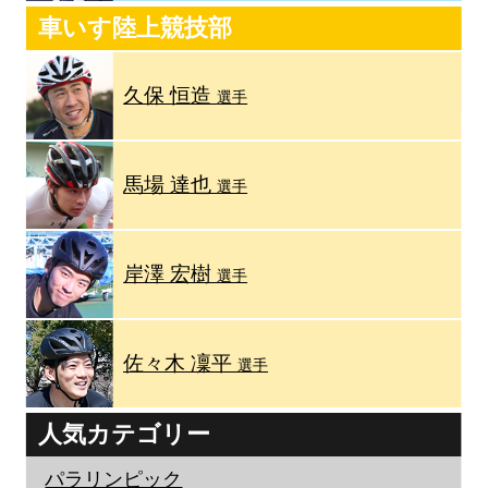
車いす陸上競技部
久保 恒造
選手
馬場 達也
選手
岸澤 宏樹
選手
佐々木 凜平
選手
人気カテゴリー
パラリンピック