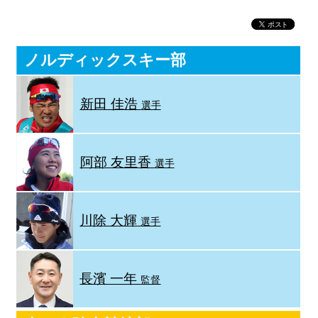
ノルディックスキー部
新田 佳浩
選手
阿部 友里香
選手
川除 大輝
選手
長濱 一年
監督