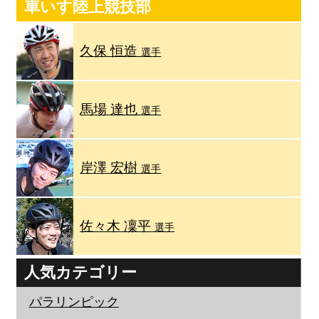
車いす陸上競技部
久保 恒造
選手
馬場 達也
選手
岸澤 宏樹
選手
佐々木 凜平
選手
人気カテゴリー
パラリンピック