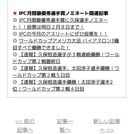
★
IPC月間最優秀選手賞ノミネート関連記事
◎
IPC月間最優秀選手賞に久保選手ノミネー
ト！！投票は明日２月８日まで！
◎
IPCの今月のアスリートにぜひ投票を！！
◎
ワールドカップアメリカ大会 バイアスロン3種
目すべて優勝できました！
◎
【速報】久保恒造選手が３戦連続優勝！ワール
ドカップ第２戦最終日
◎
【速報】久保恒造選手、太田渉子選手優勝！ワ
ールドカップ第２戦５日目
◎
【速報】久保恒造選手優勝！太田渉子選手2
位！ワールドカップ第２戦４日目
<< 前の
記事一
新しい記事
記事へ
覧へ
へ >>