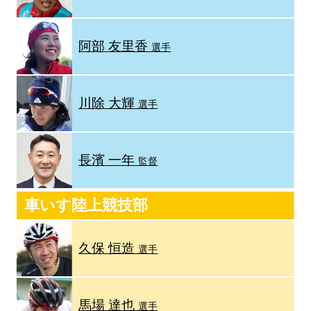
阿部 友里香
選手
川除 大輝
選手
長濱 一年
監督
車いす陸上競技部
久保 恒造
選手
馬場 達也
選手