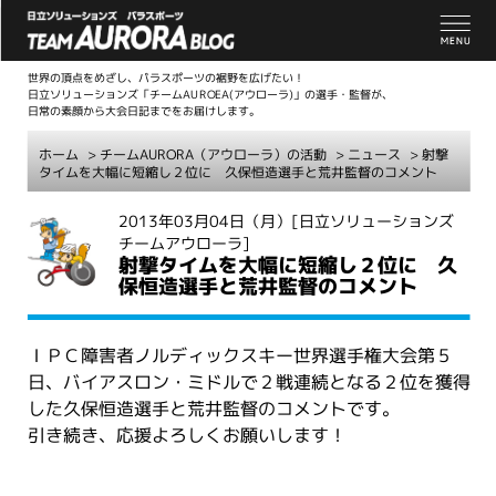
世界の頂点をめざし、パラスポーツの裾野を広げたい！
日立ソリューションズ「チームAUROEA(アウローラ)」の選手・監督が、
日常の素顔から大会日記までをお届けします。
ホーム
>
チームAURORA（アウローラ）の活動
>
ニュース
> 射撃
タイムを大幅に短縮し２位に 久保恒造選手と荒井監督のコメント
こ
2013年03月04日（月）
[日立ソリューションズ
チームアウローラ]
こ
射撃タイムを大幅に短縮し２位に 久
か
保恒造選手と荒井監督のコメント
ら
本
文
ＩＰＣ障害者ノルディックスキー世界選手権大会第５
日、バイアスロン・ミドルで２戦連続となる２位を獲得
した久保恒造選手と荒井監督のコメントです。
引き続き、応援よろしくお願いします！