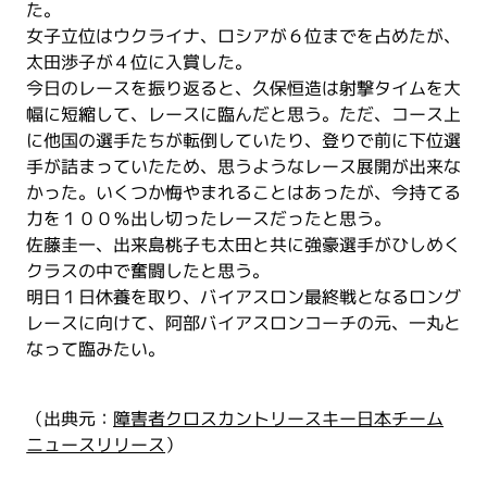
た。
女子立位はウクライナ、ロシアが６位までを占めたが、
太田渉子が４位に入賞した。
今日のレースを振り返ると、久保恒造は射撃タイムを大
幅に短縮して、レースに臨んだと思う。ただ、コース上
に他国の選手たちが転倒していたり、登りで前に下位選
手が詰まっていたため、思うようなレース展開が出来な
かった。いくつか悔やまれることはあったが、今持てる
力を１００％出し切ったレースだったと思う。
佐藤圭一、出来島桃子も太田と共に強豪選手がひしめく
クラスの中で奮闘したと思う。
明日１日休養を取り、バイアスロン最終戦となるロング
レースに向けて、阿部バイアスロンコーチの元、一丸と
なって臨みたい。
（出典元：
障害者クロスカントリースキー日本チーム
ニュースリリース
）