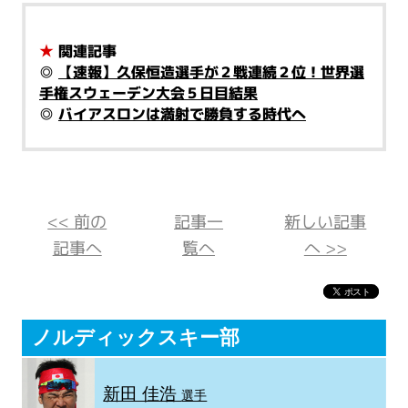
★
関連記事
◎
【速報】久保恒造選手が２戦連続２位！世界選
手権スウェーデン大会５日目結果
◎
バイアスロンは満射で勝負する時代へ
<< 前の
記事一
新しい記事
記事へ
覧へ
へ >>
ノルディックスキー部
新田 佳浩
選手