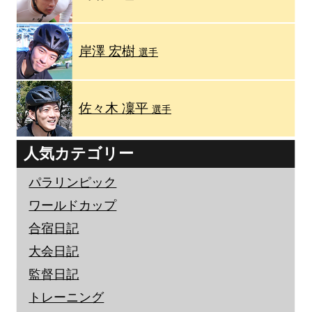
岸澤 宏樹
選手
佐々木 凜平
選手
人気カテゴリー
パラリンピック
ワールドカップ
合宿日記
大会日記
監督日記
トレーニング