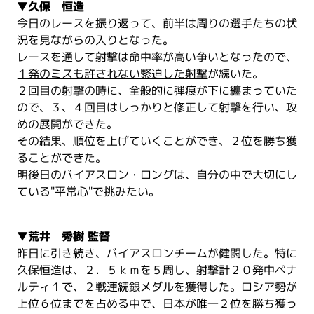
▼久保 恒造
今日のレースを振り返って、前半は周りの選手たちの状
況を見ながらの入りとなった。
レースを通して射撃は命中率が高い争いとなったので、
１発のミスも許されない緊迫した射撃
が続いた。
２回目の射撃の時に、全般的に弾痕が下に纏まっていた
ので、３、４回目はしっかりと修正して射撃を行い、攻
めの展開ができた。
その結果、順位を上げていくことができ、２位を勝ち獲
ることができた。
明後日のバイアスロン・ロングは、自分の中で大切にし
ている"平常心"で挑みたい。
▼荒井 秀樹 監督
昨日に引き続き、バイアスロンチームが健闘した。特に
久保恒造は、２．５ｋｍを５周し、射撃計２０発中ペナ
ルティ１で、２戦連続銀メダルを獲得した。ロシア勢が
上位６位までを占める中で、日本が唯一２位を勝ち獲っ