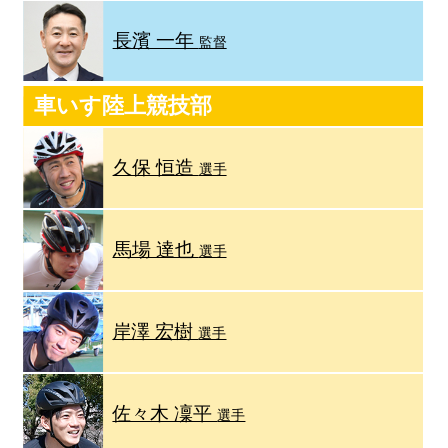
長濱 一年
監督
車いす陸上競技部
久保 恒造
選手
馬場 達也
選手
岸澤 宏樹
選手
佐々木 凜平
選手