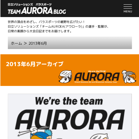
世界の頂点をめざし、パラスポーツの裾野を広げたい！
日立ソリューションズ「チームAUROEA(アウローラ)」の選手・監督が、
日常の素顔から大会日記までをお届けします。
>
ホーム
2013年6月
こ
2013年6月アーカイブ
こ
か
ら
本
文