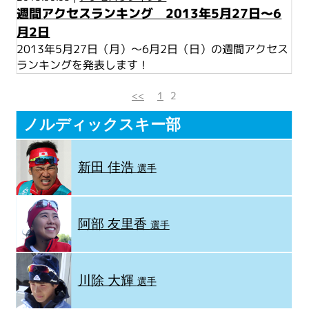
週間アクセスランキング 2013年5月27日～6
月2日
2013年5月27日（月）～6月2日（日）の週間アクセス
ランキングを発表します！
<<
1
2
ノルディックスキー部
新田 佳浩
選手
阿部 友里香
選手
川除 大輝
選手