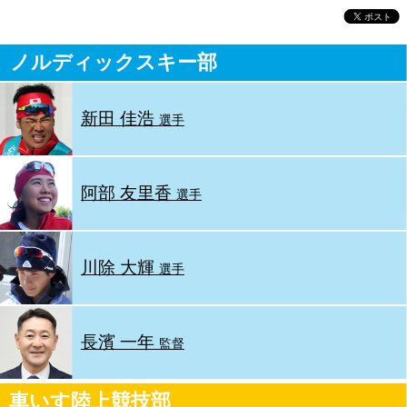
ノルディックスキー部
新田 佳浩
選手
阿部 友里香
選手
川除 大輝
選手
長濱 一年
監督
車いす陸上競技部