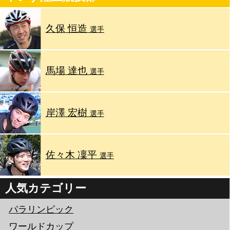
久保 恒造
選手
馬場 達也
選手
岸澤 宏樹
選手
佐々木 凜平
選手
人気カテゴリー
パラリンピック
ワールドカップ