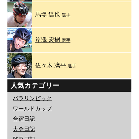
馬場 達也
選手
岸澤 宏樹
選手
佐々木 凜平
選手
人気カテゴリー
パラリンピック
ワールドカップ
合宿日記
大会日記