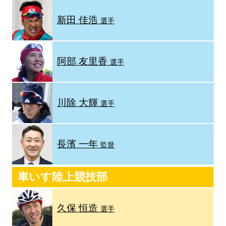
新田 佳浩
選手
阿部 友里香
選手
川除 大輝
選手
長濱 一年
監督
車いす陸上競技部
久保 恒造
選手