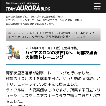
世界の頂点をめざし、パラスポーツの裾野を広げたい！
日立ソリューションズ「チームAUROEA(アウローラ)」の選手・監督が、
日常の素顔から大会日記までをお届けします。
ホーム
>
チームAURORA（アウローラ）の活動
>
ワールドカップ
> バイアスロンの次世代へ、阿部友里香の射撃トレーニング
こ
2014年01月10日（金）
[荒井秀樹]
バイアスロンの次世代へ、阿部友里香
こ
の射撃トレーニング
か
ら
本
阿部友里香選手が射撃トレーニングを行いました。
文
昨年の１０月の１８歳誕生日に、やっと銃の所持許可が
下り、エアーライフルが手元に届きました。
ライフルは、大変高価なものですが、所属する日立ソリ
ューションズジュニアスキークラブで購入することがで
きました。