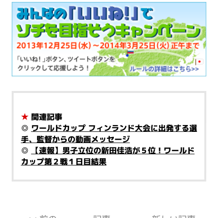
★
関連記事
◎
ワールドカップ フィンランド大会に出発する選
手、監督からの動画メッセージ
◎
【速報】男子立位の新田佳浩が５位！ワールド
カップ第２戦１日目結果