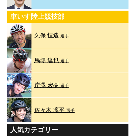
車いす陸上競技部
久保 恒造
選手
馬場 達也
選手
岸澤 宏樹
選手
佐々木 凜平
選手
人気カテゴリー