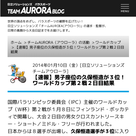
世界の頂点をめざし、パラスポーツの裾野を広げたい！
日立ソリューションズ「チームAUROEA(アウローラ)」の選手・監督が、
日常の素顔から大会日記までをお届けします。
ホーム
>
チームAURORA（アウローラ）の活動
>
ワールドカップ
> 【速報】男子座位の久保恒造が３位！ワールドカップ第２戦２日目
結果
こ
2014年01月10日（金）
[日立ソリューションズ
チームアウローラ]
こ
【速報】男子座位の久保恒造が３位！
か
ワールドカップ第２戦２日目結果
ら
本
文
国際パラリンピック委員会（IPC）主催のワールドカッ
プ（Ｗ杯）第２戦が１月８日にフィンランド・ボッカテ
ィで開幕し、大会２日目の男女クロスカントリースキ
ー・ショート／ミドル・フリーが行われました。
日本からは８選手が出場し、
久保恒造選手が３位
に入り