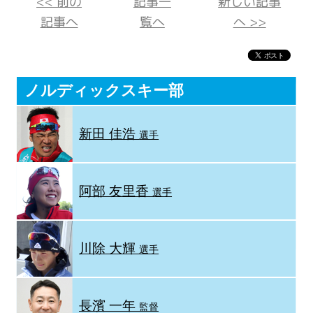
<< 前の
記事一
新しい記事
記事へ
覧へ
へ >>
ノルディックスキー部
新田 佳浩
選手
阿部 友里香
選手
川除 大輝
選手
長濱 一年
監督