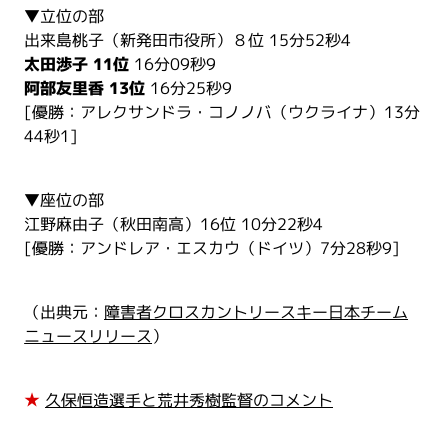
▼立位の部
出来島桃子（新発田市役所）８位 15分52秒4
太田渉子 11位
16分09秒9
阿部友里香 13位
16分25秒9
[優勝：アレクサンドラ・コノノバ（ウクライナ）13分
44秒1]
▼座位の部
江野麻由子（秋田南高）16位 10分22秒4
[優勝：アンドレア・エスカウ（ドイツ）7分28秒9]
（出典元：
障害者クロスカントリースキー日本チーム
ニュースリリース
）
★
久保恒造選手と荒井秀樹監督のコメント