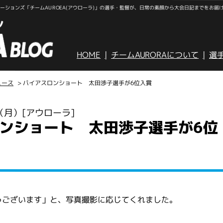
ションズ「チームAUROEA(アウローラ)」の選手・監督が、日常の素顔から大会日記までをお届
HOME
チームAURORAについて
選
ュース
> バイアスロンショート 太田渉子選手が6位入賞
日（月）
[アウローラ]
ンショート 太田渉子選手が6位
うございます」と、写真撮影に応じてくれました。