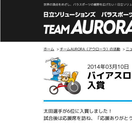
世界の頂点をめざし、パラスポーツの裾野を広げたい！日立ソリュー
ホーム
>
チームAURORA（アウローラ）の活動
>
ニ
こ
2014年03月10
こ
バイアスロ
か
ら
入賞
本
文
太田選手が6位に入賞しました！
試合後は応援席を訪ね、「応援ありがと