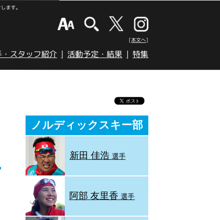
けします。
[本文へ]
手・スタッフ紹介
活動予定・結果
特集
ノルディックスキー部
新田 佳浩
選手
阿部 友里香
選手