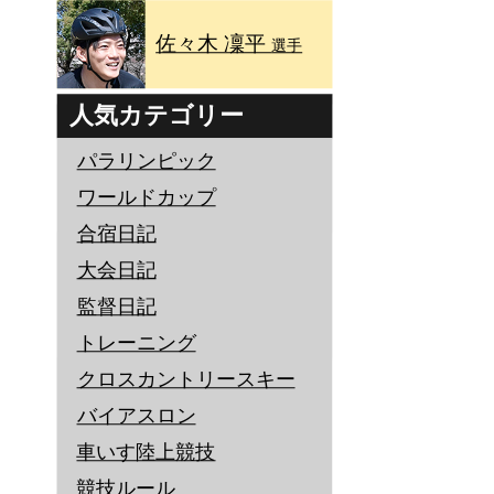
佐々木 凜平
選手
人気カテゴリー
パラリンピック
ワールドカップ
合宿日記
大会日記
監督日記
トレーニング
クロスカントリースキー
バイアスロン
車いす陸上競技
競技ルール