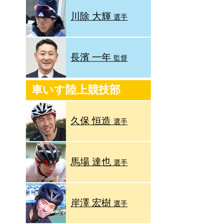
川除 大輝
選手
長濱 一年
監督
車いす陸上競技部
久保 恒造
選手
馬場 達也
選手
岸澤 宏樹
選手