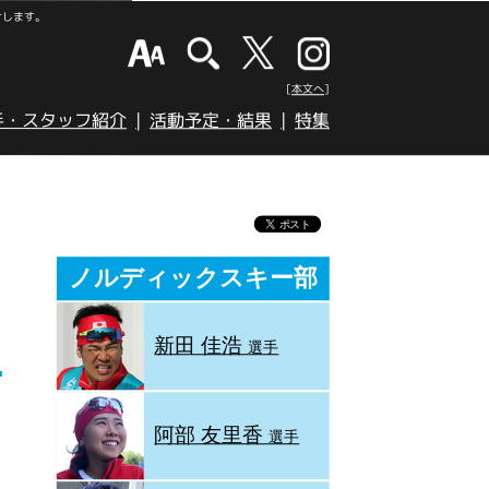
けします。
[本文へ]
手・スタッフ紹介
活動予定・結果
特集
香
ノルディックスキー部
新田 佳浩
選手
阿部 友里香
選手