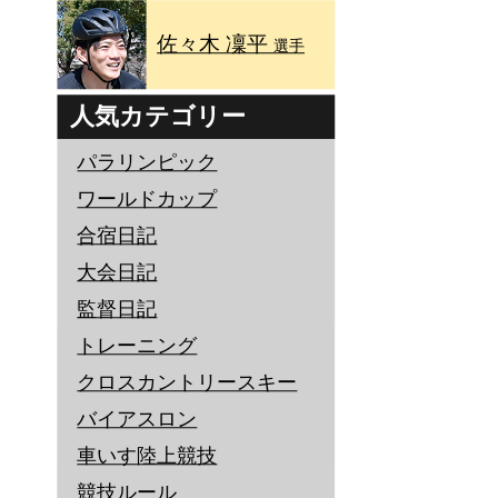
佐々木 凜平
選手
人気カテゴリー
パラリンピック
ワールドカップ
合宿日記
大会日記
監督日記
トレーニング
クロスカントリースキー
バイアスロン
車いす陸上競技
競技ルール