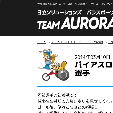
世界の頂点をめざし、パラスポーツの裾野を広げたい！日立ソリュー
ホーム
>
チームAURORA（アウローラ）の活動
>
ニ
こ
2014年03月10
こ
バイアスロ
か
ら
選手
本
文
阿部選手の初参戦です。
将来性を感じる力強い走りを見せてくれ
ゴール後、倒れこむほどの頑張り！