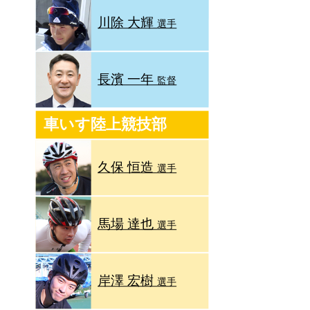
川除 大輝
選手
長濱 一年
監督
車いす陸上競技部
久保 恒造
選手
馬場 達也
選手
岸澤 宏樹
選手