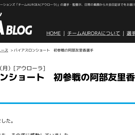
ションズ「チームAUROEA(アウローラ)」の選手・監督が、日常の素顔から大会日記までをお届
HOME
チームAURORAについて
選
ュース
> バイアスロンショート 初参戦の阿部友里香選手
日（月）
[アウローラ]
ンショート 初参戦の阿部友里
ました。