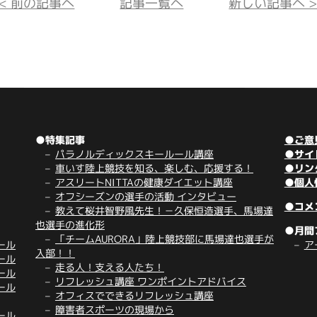
<< 前の記事へ
記事一覧へ
新しい記事へ >
●特集記事
●ご意
パラノルディックスキールール講座
●サイ
車いす陸上競技を知る、楽しむ、応援する！
●リン
アスリートNITTAの健康ダイエット講座
●個人
オフシーズンの選手の活動 インタビュー
●コメ
教えて桜井智野風先生！－久保恒造選手、馬場達
也選手の進化形
●月間
「チームAURORA」陸上競技部に馬場達也選手が
ール
ア
入部！！
ール
走る人！支える人たち！
ール
リフレッシュ講座 ワンポイントアドバイス
ール
オフィスでできるリフレッシュ講座
障害者スポーツの現場から
ール