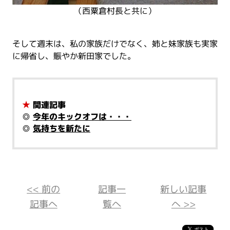
（西粟倉村長と共に）
そして週末は、私の家族だけでなく、姉と妹家族も実家
に帰省し、賑やか新田家でした。
★
関連記事
◎
今年のキックオフは・・・
◎
気持ちを新たに
<< 前の
記事一
新しい記事
記事へ
覧へ
へ >>