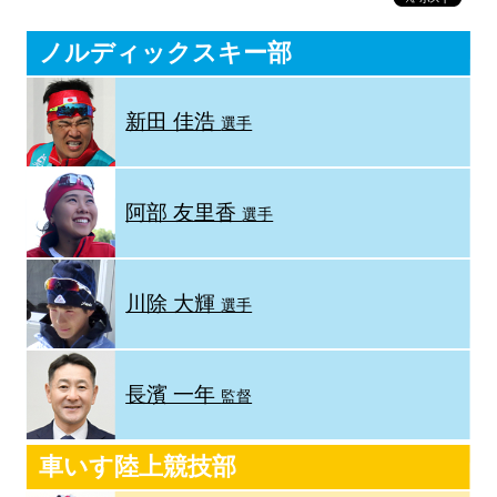
ノルディックスキー部
新田 佳浩
選手
阿部 友里香
選手
川除 大輝
選手
長濱 一年
監督
車いす陸上競技部