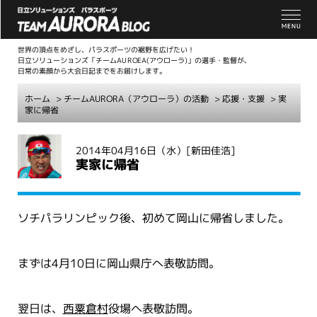
世界の頂点をめざし、パラスポーツの裾野を広げたい！
日立ソリューションズ「チームAUROEA(アウローラ)」の選手・監督が、
日常の素顔から大会日記までをお届けします。
ホーム
>
チームAURORA（アウローラ）の活動
>
応援・支援
> 実
家に帰省
こ
2014年04月16日（水）
[新田佳浩]
こ
実家に帰省
か
ら
本
ソチパラリンピック後、初めて岡山に帰省しました。
文
まずは4月10日に岡山県庁へ表敬訪問。
翌日は、
西粟倉村
役場へ表敬訪問。