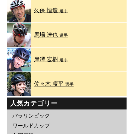
久保 恒造
選手
馬場 達也
選手
岸澤 宏樹
選手
佐々木 凜平
選手
人気カテゴリー
パラリンピック
ワールドカップ