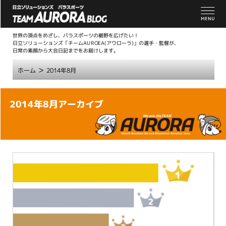
世界の頂点をめざし、パラスポーツの裾野を広げたい！
日立ソリューションズ「チームAUROEA(アウローラ)」の選手・監督が、
日常の素顔から大会日記までをお届けします。
>
ホーム
2014年8月
こ
2014年8月アーカイブ
こ
か
ら
本
文