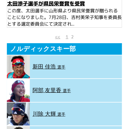
太田渉子選手が県民栄誉賞を受賞
この度、太田選手に山形県より県民栄誉賞が贈られる
ことになりました。7月28日、吉村美栄子知事を委員長
とする選定委員会にて決定され..
<<
1
2
ノルディックスキー部
新田 佳浩
選手
阿部 友里香
選手
川除 大輝
選手