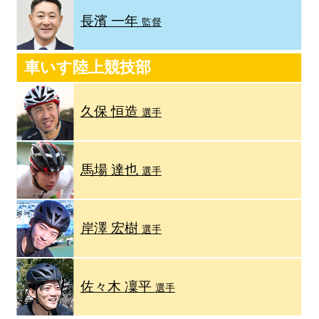
長濱 一年
監督
車いす陸上競技部
久保 恒造
選手
馬場 達也
選手
岸澤 宏樹
選手
佐々木 凜平
選手