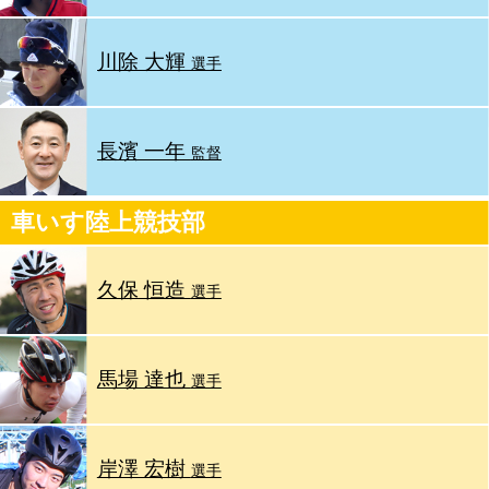
川除 大輝
選手
長濱 一年
監督
車いす陸上競技部
久保 恒造
選手
馬場 達也
選手
岸澤 宏樹
選手