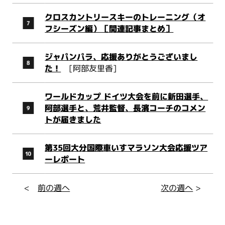
クロスカントリースキーのトレーニング（オ
フシーズン編）［関連記事まとめ］
ジャパンパラ、応援ありがとうございまし
た！
[阿部友里香]
ワールドカップ ドイツ大会を前に新田選手、
阿部選手と、荒井監督、長濱コーチのコメン
トが届きました
第35回大分国際車いすマラソン大会応援ツア
ーレポート
<
前の週へ
次の週へ
>