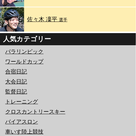
佐々木 凜平
選手
人気カテゴリー
パラリンピック
ワールドカップ
合宿日記
大会日記
監督日記
トレーニング
クロスカントリースキー
バイアスロン
車いす陸上競技