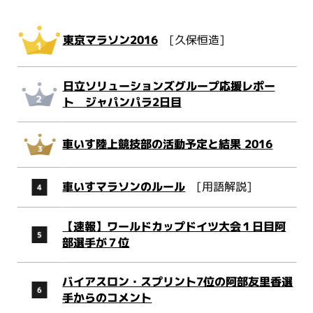
東京マラソン2016
[久保恒造]
日立ソリューションズグループ応援レポー
ト ジャパンパラ2日目
車いす陸上競技部の活動予定と結果 2016
車いすマラソンのルール
[用語解説]
【速報】ワールドカップドイツ大会１日目阿
部選手が７位
バイアスロン・スプリント7位の阿部友里香選
手からのコメント