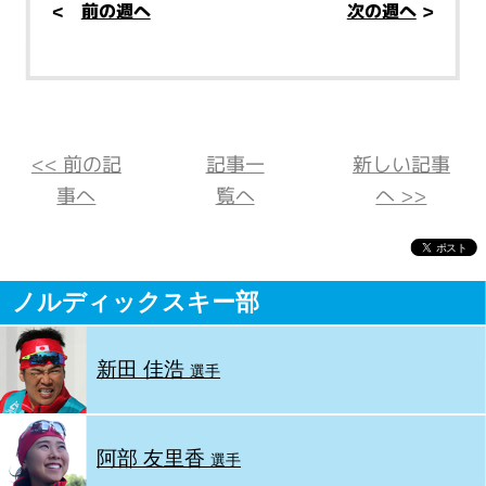
<
前の週へ
次の週へ
>
<< 前の記
記事一
新しい記事
事へ
覧へ
へ >>
ノルディックスキー部
新田 佳浩
選手
阿部 友里香
選手